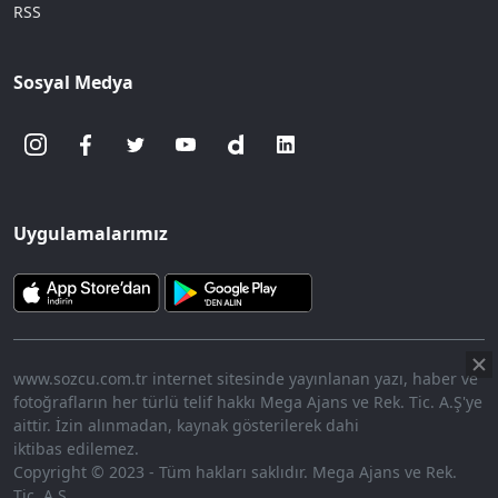
RSS
Sosyal Medya
Uygulamalarımız
www.sozcu.com.tr internet sitesinde yayınlanan yazı, haber ve
fotoğrafların her türlü telif hakkı Mega Ajans ve Rek. Tic. A.Ş'ye
aittir. İzin alınmadan, kaynak gösterilerek dahi
iktibas edilemez.
Copyright © 2023 - Tüm hakları saklıdır. Mega Ajans ve Rek.
Tic. A.Ş.