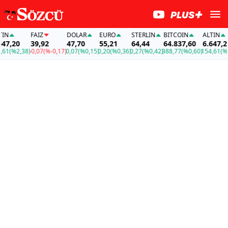
FAİZ
DOLAR
EURO
STERLIN
BITCOIN
ALTIN
,20
39,92
47,70
55,21
64,44
64.837,60
6.647,20
(%2,38)
-0,07
(%-0,17)
0,07
(%0,15)
0,20
(%0,36)
0,27
(%0,42)
388,77
(%0,60)
154,61
(%2,3