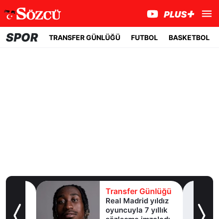
SPOR
TRANSFER GÜNLÜĞÜ
FUTBOL
BASKETBOL
lüğü
Transfer Günlüğü
şına
Real Madrid yıldız
oyuncuyla 7 yıllık