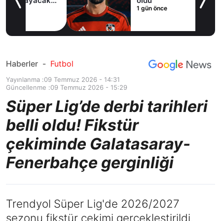
cak
oldu
1 gün önce
Haberler
-
Futbol
Yayınlanma :
09 Temmuz 2026 - 14:31
Güncellenme :
09 Temmuz 2026 - 15:29
Süper Lig’de derbi tarihleri
belli oldu! Fikstür
çekiminde Galatasaray-
Fenerbahçe gerginliği
Trendyol Süper Lig'de 2026/2027
sezonu fikstür çekimi gerçekleştirildi.