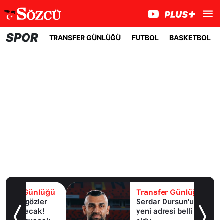
SPOR
TRANSFER GÜNLÜĞÜ
FUTBOL
BASKETBOL
lüğü
Transfer Günlüğü
er
Serdar Dursun'un
k!
yeni adresi belli