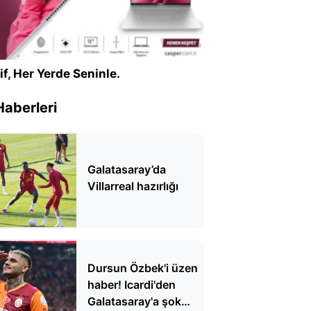
if, Her Yerde Seninle.
Haberleri
Galatasaray’da
Villarreal hazırlığı
Dursun Özbek'i üzen
haber! Icardi'den
Galatasaray'a şok