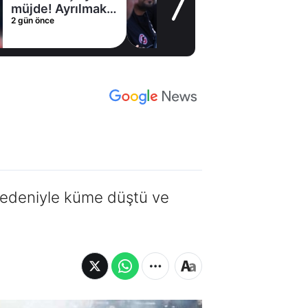
Coşkulu
2 gün önce
karşılama
k nedeniyle küme düştü ve