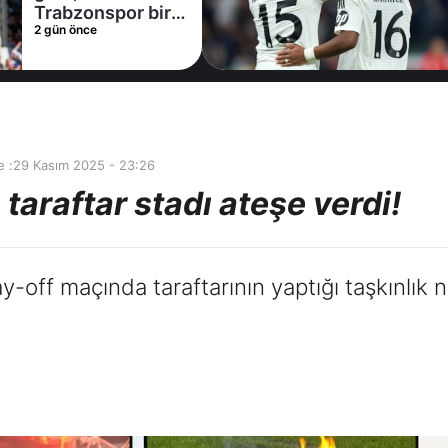
müjde! Ayrılmak
2 gün önce
istiyor
 :
29 Kasım 2025 - 23:26
araftar stadı ateşe verdi!
ay-off maçında taraftarının yaptığı taşkınlı