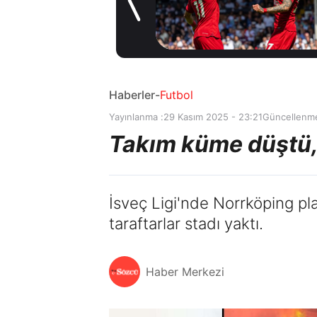
Trabzonspor bir
2 gün önce
yıldızı daha bitirdi
Haberler
-
Futbol
Yayınlanma :
29 Kasım 2025 - 23:21
Güncellenme
Takım küme düştü, t
İsveç Ligi'nde Norrköping pl
taraftarlar stadı yaktı.
Haber Merkezi