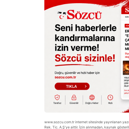
www.sozcu.com.tr internet sitesinde yayınlanan yazı, 
Rek. Tic. A.Ş'ye aittir. İzin alınmadan, kaynak gösteri