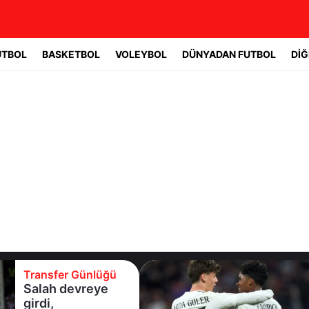
UTBOL
BASKETBOL
VOLEYBOL
DÜNYADAN FUTBOL
DİĞ
Transfer Günlüğü
Yıldız oyuncudan
Fenerbahçe'ye