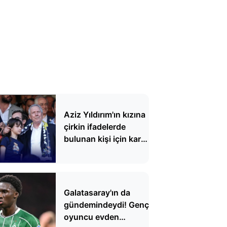
Aziz Yıldırım'ın kızına
çirkin ifadelerde
bulunan kişi için karar
verildi
Galatasaray'ın da
gündemindeydi! Genç
oyuncu evden