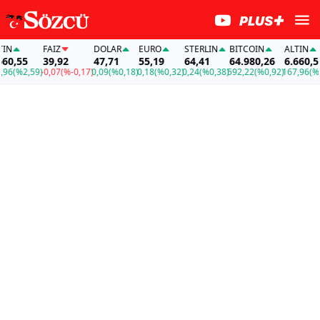
FAİZ
DOLAR
EURO
STERLIN
BITCOIN
ALTIN
F
5
39,92
47,71
55,19
64,41
64.980,26
6.660,55
3
,59)
-0,07
(%-0,17)
0,09
(%0,18)
0,18
(%0,32)
0,24
(%0,38)
592,22
(%0,92)
167,96
(%2,59)
-0