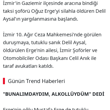
İzmir'in Gaziemir ilçesinde aracına bindiği
taksi şoförü Oğuz Erge'yi silahla öldüren Delil
Aysal'ın yargılanmasına başlandı.
İzmir 10. Ağır Ceza Mahkemesi'nde görülen
duruşmaya, tutuklu sanık Delil Aysal,
öldürülen Erge'nin ailesi, İzmir Şoförler ve
Otomobilciler Odası Başkanı Celil Anık ile
taraf avukatları katıldı.
Günün Trend Haberleri
00:04
/ 08:43
"BUNALIMDAYDIM, ALKOLLÜYDÜM" DEDİ
Sesi Aç
Erge'nin oğlu Mustafa Erge de tutuklu