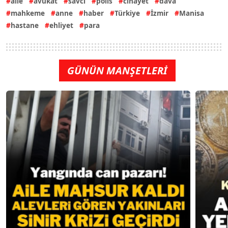
aile
avukat
savcı
polis
cinayet
dava
mahkeme
anne
haber
Türkiye
İzmir
Manisa
hastane
ehliyet
para
GÜNÜN MANŞETLERİ