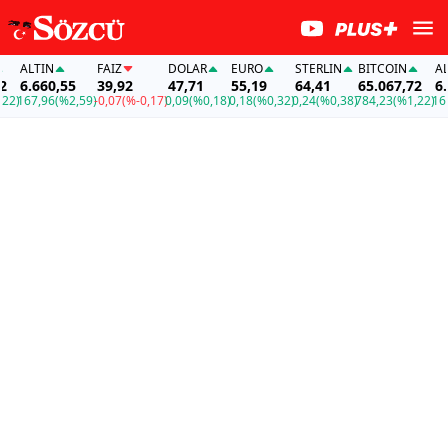
ALTIN
FAİZ
DOLAR
EURO
STERLIN
BITCOIN
ALTI
6.660,55
39,92
47,71
55,19
64,41
65.067,72
6.66
167,96
(%2,59)
-0,07
(%-0,17)
0,09
(%0,18)
0,18
(%0,32)
0,24
(%0,38)
784,23
(%1,22)
167,9