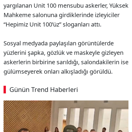
yargılanan Unit 100 mensubu askerler, Yüksek
Mahkeme salonuna girdiklerinde izleyiciler
“Hepimiz Unit 100’üz” sloganları attı.
Sosyal medyada paylaşılan görüntülerde
yüzlerini şapka, gözlük ve maskeyle gizleyen
askerlerin birbirine sarıldığı, salondakilerin ise
gülümseyerek onları alkışladığı görüldü.
Günün Trend Haberleri
00:02
/ 08:15
Sesi Aç