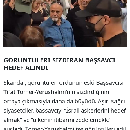
GÖRÜNTÜLERİ SIZDIRAN BAŞSAVCI
HEDEF ALINDI
Skandal, görüntüleri ordunun eski Başsavcısı
Tifat Tomer-Yerushalmi’nin sızdırdığının
ortaya çıkmasıyla daha da büyüdü. Aşırı sağcı
siyasetçiler, başsavcıyı “İsrail askerlerini hedef
almak” ve “ülkenin itibarını zedelemekle”
suçladı. Tomer-Yerushalmi ise görüntüleri adil