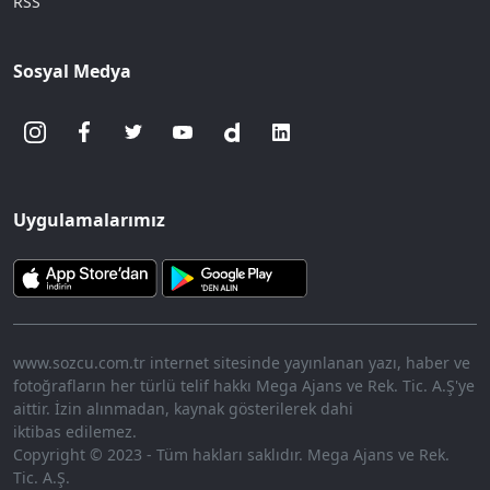
RSS
Sosyal Medya
Uygulamalarımız
www.sozcu.com.tr internet sitesinde yayınlanan yazı, haber ve
fotoğrafların her türlü telif hakkı Mega Ajans ve Rek. Tic. A.Ş'ye
aittir. İzin alınmadan, kaynak gösterilerek dahi
iktibas edilemez.
Copyright © 2023 - Tüm hakları saklıdır. Mega Ajans ve Rek.
Tic. A.Ş.