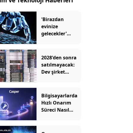
lim ve Teknoloji Haberleri
'Birazdan
evinize
gelecekler'
mesajını
görünce hayatı
karardı
2028'den sonra
satılmayacak:
Dev şirket
kutulara uyarı
eklemeye
başladı
Bilgisayarlarda
Hızlı Onarım
Süreci Nasıl
İşler?