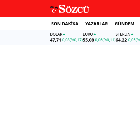
SON DAKİKA
YAZARLAR
GÜNDEM
DOLAR
EURO
STERLIN
47,71
55,08
64,22
0,08
(%0,17)
0,06
(%0,11)
0,05
(%