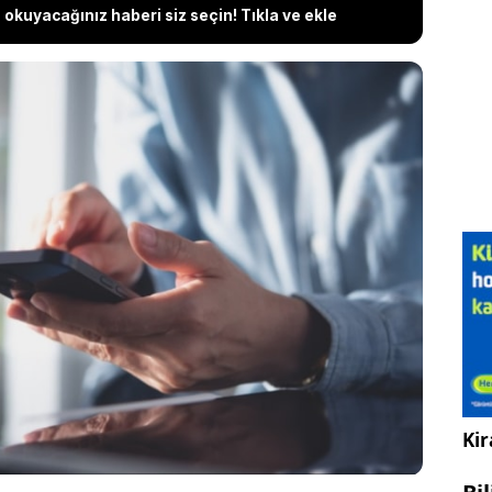
okuyacağınız haberi siz seçin! Tıkla ve ekle
tımızın ayrılmaz bir parçası haline geldi. Ancak,
diğimiz uygulamalar, ziyaret ettiğimiz web siteleri
la virüs kapma riskiyle karşı karşıya kalabiliriz. Bu
un güvenliğini sağlamak için bazı önemli
ek gerekir. İşte telefonunuzun virüs kapmasını
z gereken önlemler.
Kir