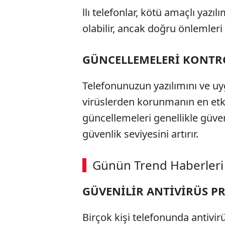
llı telefonlar, kötü amaçlı yazı
olabilir, ancak doğru önlemleri 
GÜNCELLEMELERİ KONTR
Telefonunuzun yazılımını ve uy
virüslerden korunmanın en etkili
güncellemeleri genellikle güvenl
güvenlik seviyesini artırır.
ABERİ OKU
➜
Günün Trend Haberleri
00:02
/ 02:14
GÜVENİLİR ANTİVİRÜS 
Birçok kişi telefonunda antivi