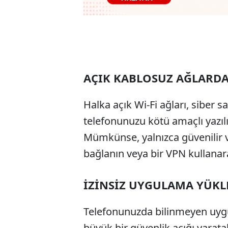
AÇIK KABLOSUZ AĞLARD
Halka açık Wi-Fi ağları, siber sa
telefonunuzu kötü amaçlı yazılı
Mümkünse, yalnızca güvenilir ve
bağlanın veya bir VPN kullanara
İZİNSİZ UYGULAMA YÜKL
Telefonunuzda bilinmeyen uyg
büyük bir güvenlik açığı yaratab