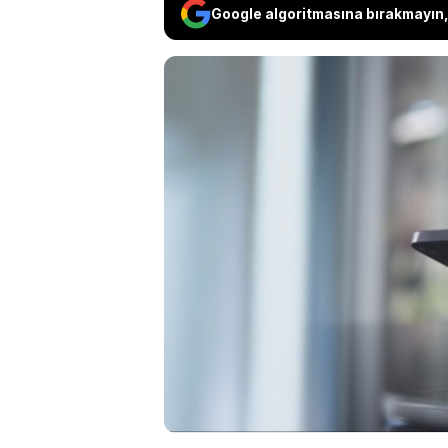
Google algoritmasına bırakmayın, 
Akıllı telefonlar haya
telefonlarımıza indir
veya bağlantılar yoluy
nedenle, telefonunuz
noktalara dikkat etm
önlemek için almanı