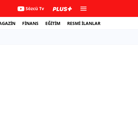
Sözcü Tv
AGAZİN
FİNANS
EĞİTİM
RESMİ İLANLAR