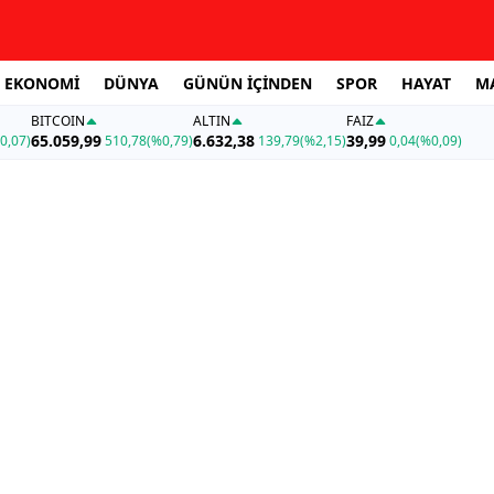
EKONOMİ
DÜNYA
GÜNÜN İÇİNDEN
SPOR
HAYAT
M
BITCOIN
ALTIN
FAİZ
65.059,99
6.632,38
39,99
0,07)
510,78
(%0,79)
139,79
(%2,15)
0,04
(%0,09)