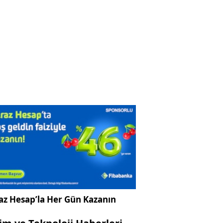
az Hesap’la Her Gün Kazanın