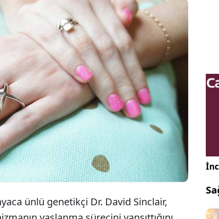
im dünyasında yaşlanma üzerine yapılan
ştırmalar, tırnak uzama hızının biyolojik yaşın
mli bir göstergesi olabileceğini ortaya koyuyor.
İnc
Sa
aca ünlü genetikçi Dr. David Sinclair,
nizmanın yaşlanma sürecini yansıttığını