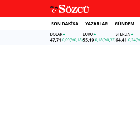
SON DAKİKA
YAZARLAR
GÜNDEM
DOLAR
EURO
STERLIN
47,71
55,19
64,41
0,09
(%0,18)
0,18
(%0,32)
0,24
(%