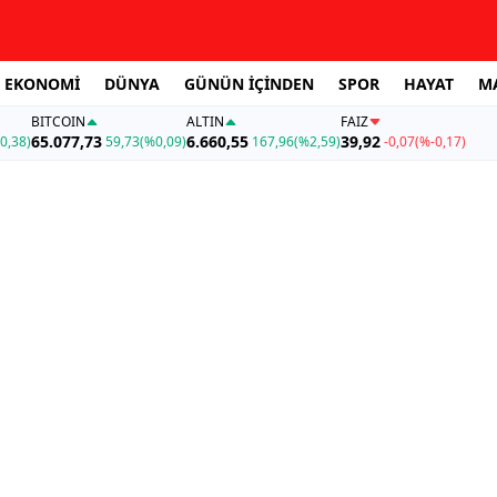
EKONOMİ
DÜNYA
GÜNÜN İÇİNDEN
SPOR
HAYAT
M
BITCOIN
ALTIN
FAİZ
65.077,73
6.660,55
39,92
0,38)
59,73
(%0,09)
167,96
(%2,59)
-0,07
(%-0,17)