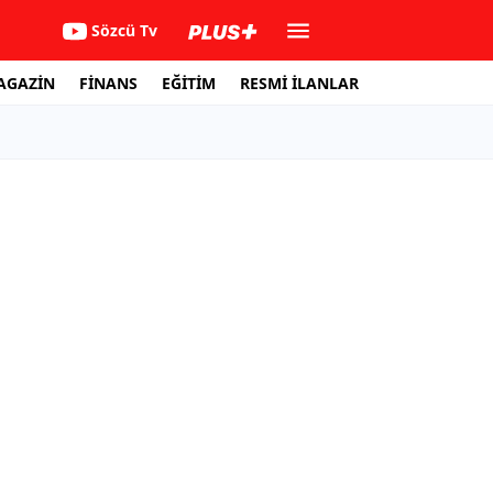
Sözcü Tv
AGAZİN
FİNANS
EĞİTİM
RESMİ İLANLAR