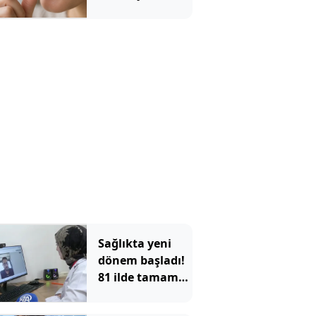
azalttı
Sağlıkta yeni
dönem başladı!
81 ilde tamamen
ücretsiz