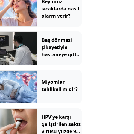
Beyniniz
sıcaklarda nasıl
alarm verir?
Baş dönmesi
şikayetiyle
hastaneye gitti:
Literatüre geçti!
Türkiye'de ilk
Miyomlar
tehlikeli midir?
HPV'ye karşı
geliştirilen sakız
virüsü yüzde 93