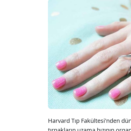
Bil
ara
öne
Harvard Tıp Fakültesi'nden düny
tırnakların uzama hızının orga