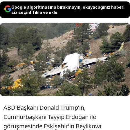
Google algoritmasına bırakmayın, okuyacağınız haberi
siz seçin! Tıkla ve ekle
Türkiye’deki toryum rezervlerinin üzerine
Beylikova kazası ile sır perdesi çöktüğünü
belirten CHP’li Deniz Yavuzyılmaz, “Kaza
olmasa Türkiye başka yerlerde olurdu”
dedi.
ABD Başkanı Donald Trump’ın,
Cumhurbaşkanı Tayyip Erdoğan ile
görüşmesinde Eskişehir’in Beylikova