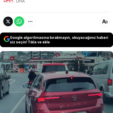
DHA
Google algoritmasına bırakmayın, okuyacağınız haberi
siz seçin! Tıkla ve ekle
TBMM Adalet Komisyonu'nda, infaz
düzenlemelerini de içeren, '11'inci Yargı Paketi'
üzerindeki görüşmeler başladı. Trafikle ilgili yeni
düzenlemeye göre hukuka aykırı bir davranışla
bir aracı durduran veya hareket etmesini
engelleyen kişiye 3 yıla kadar hapis cezası
verilecek.