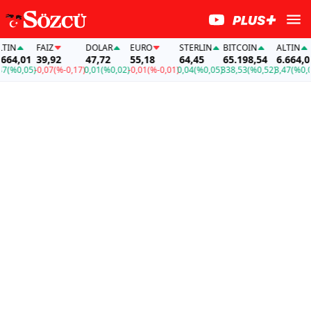
FAİZ
DOLAR
EURO
STERLIN
BITCOIN
ALTIN
F
,01
39,92
47,72
55,18
64,45
65.198,54
6.664,01
3
0,05)
-0,07
(%-0,17)
0,01
(%0,02)
-0,01
(%-0,01)
0,04
(%0,05)
338,53
(%0,52)
3,47
(%0,05)
-0