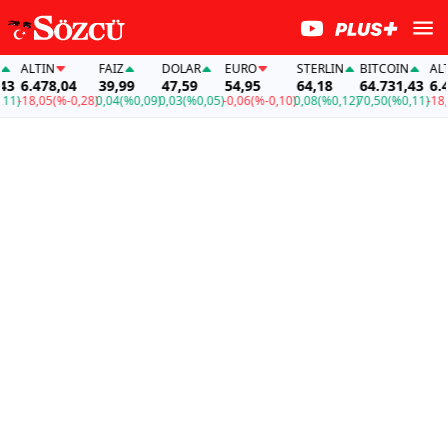
ALTIN
FAİZ
DOLAR
EURO
STERLIN
BITCOIN
ALTI
3
6.478,04
39,99
47,59
54,95
64,18
64.731,43
6.47
1)
-18,05
(%-0,28)
0,04
(%0,09)
0,03
(%0,05)
-0,06
(%-0,10)
0,08
(%0,12)
70,50
(%0,11)
-18,05