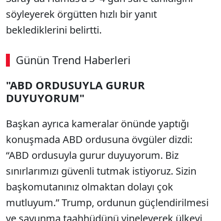
söyleyerek örgütten hızlı bir yanıt
beklediklerini belirtti.
Günün Trend Haberleri
00:02
/ 09:08
"ABD ORDUSUYLA GURUR
Sesi Aç
DUYUYORUM"
Başkan ayrıca kameralar önünde yaptığı
konuşmada ABD ordusuna övgüler dizdi:
“ABD ordusuyla gurur duyuyorum. Biz
sınırlarımızı güvenli tutmak istiyoruz. Sizin
başkomutanınız olmaktan dolayı çok
mutluyum.” Trump, ordunun güçlendirilmesi
ve savunma taahhüdünü yineleyerek ülkeyi