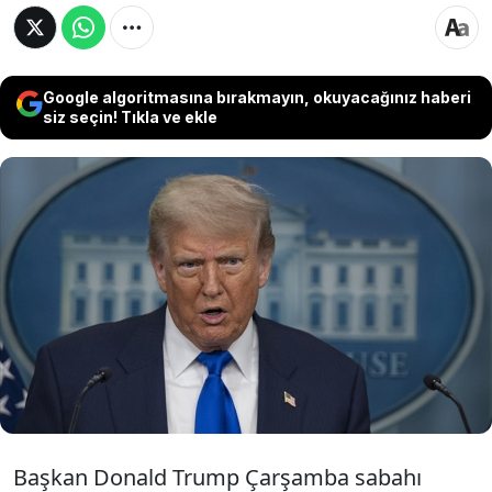
Google algoritmasına bırakmayın, okuyacağınız haberi
siz seçin! Tıkla ve ekle
Başkan Donald Trump, George Soros ve
ailesine yolsuzluk davası açılması çağrısı
yaptı. Trump, Soros’un şiddet protestolarını
finanse ettiğini öne sürerken vakıf ise
iddiaları temelsiz ve yanlış olarak niteledi.
Başkan Donald Trump Çarşamba sabahı