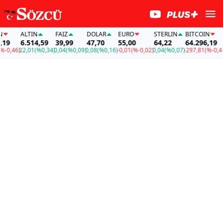
ALTIN
FAİZ
DOLAR
EURO
STERLIN
BITCOIN
A
9
6.514,59
39,99
47,70
55,00
64,22
64.296,19
6
0,46)
22,01
(%0,34)
0,04
(%0,09)
0,08
(%0,16)
-0,01
(%-0,02)
0,04
(%0,07)
-297,81
(%-0,46)
2