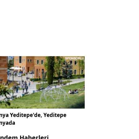
ya Yeditepe'de, Yeditepe
nyada
ndem Haberleri