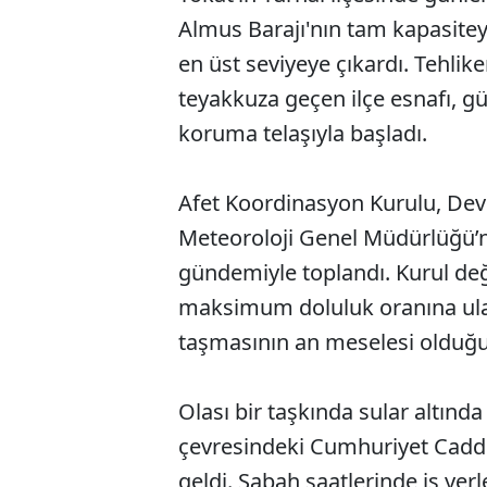
Almus Barajı'nın tam kapasiteye
en üst seviyeye çıkardı. Tehlik
teyakkuza geçen ilçe esnafı, g
koruma telaşıyla başladı.
Afet Koordinasyon Kurulu, Devl
Meteoroloji Genel Müdürlüğü’nd
gündemiyle toplandı. Kurul değ
maksimum doluluk oranına ulaş
taşmasının an meselesi olduğu b
Olası bir taşkında sular altınd
çevresindeki Cumhuriyet Cadde
geldi. Sabah saatlerinde iş yer