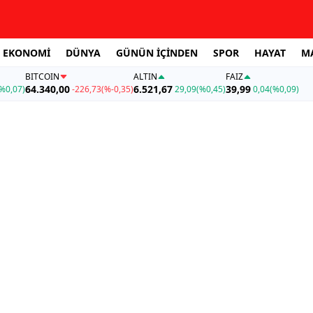
EKONOMİ
DÜNYA
GÜNÜN İÇİNDEN
SPOR
HAYAT
M
BITCOIN
ALTIN
FAİZ
64.340,00
6.521,67
39,99
%0,07)
-226,73
(%-0,35)
29,09
(%0,45)
0,04
(%0,09)