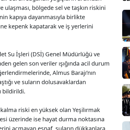
 ulaşması, bölgede sel ve taşkın riskini
enin kapıya dayanmasıyla birlikte
üne kepenk kapatarak ve iş yerlerini
et Su İşleri (DSİ) Genel Müdürlüğü ve
en gelen son veriler ışığında acil durum
erlendirmelerinde, Almus Barajı’nın
tığı ve suların dolusavaklardan
ildirildi.
a kalma riski en yüksek olan Yeşilırmak
si üzerinde ise hayat durma noktasına
lerini açmayan esnaf, suların dükkanlara