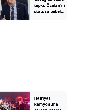
tepki: Öcalan’ın
statüsü bebek
katilidir
Hafriyat
kamyonuna