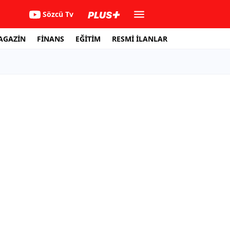
Sözcü Tv
AGAZİN
FİNANS
EĞİTİM
RESMİ İLANLAR