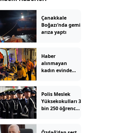
Çanakkale
Boğazı’nda gemi
arıza yaptı
Haber
alınmayan
kadın evinde
çöp yığınlarının
arasında
bulundu
Polis Meslek
Yüksekokulları 3
bin 250 öğrenci
alacak! İşte
aranan şartlar
Özdağ'dan sert