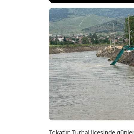
Tokat’ın Turh
karşı acil dur
öngörülen es
torbaları, br
Tokat’ın Turhal ilçesinde günl