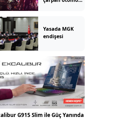
çarpan otomobil
hurdaya döndü
Yasada MGK
endişesi
alibur G915 Slim ile Güç Yanında