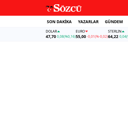
SON DAKİKA
YAZARLAR
GÜNDEM
DOLAR
EURO
STERLIN
47,70
55,00
64,22
0,08
(%0,16)
-0,01
(%-0,02)
0,04
(