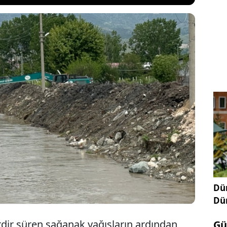
al ilçesinde baraj dolusavaklarının taşma ihtimaline
um ilan edildi. Olası sel riskinden etkileneceği
naf dükkanlarını açmazken; kapı önlerine kum
andalar ve silikon köpüklerle set çekti.
Dün
Dü
erdir süren sağanak yağışların ardından
Gü