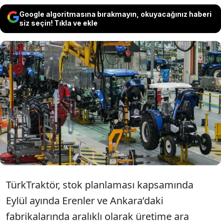
Google algoritmasına bırakmayın, okuyacağınız haberi
siz seçin! Tıkla ve ekle
TürkTraktör Ankara'da üretime ara
verme kararı aldı. 11 gün önce üretime
başlayan fabrikalarda yine üretim
duracak.
TürkTraktör, stok planlaması kapsamında
Eylül ayında Erenler ve Ankara’daki
fabrikalarında aralıklı olarak üretime ara