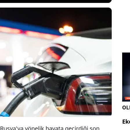
iki büyük petrol şirketi Rosneft ve Lukoil ile
ırım listesine eklemesinin ardından Rus şirket
 çeken bir açıklama geldi. Türkiye, Romanya,
erbaycan gibi birçok ülkede akaryakıt istasyonları
lıklarını satma kararı aldığını açıkladı.
OLE
Ek
usya'ya yönelik hayata geçirdiği son