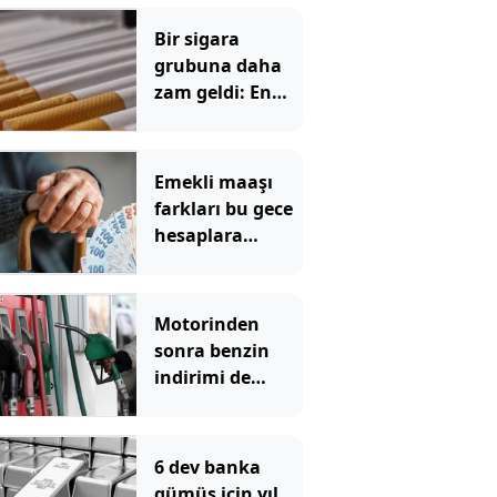
Bir sigara
grubuna daha
zam geldi: En
yüksek fiyat 130
TL oldu
Emekli maaşı
farkları bu gece
hesaplara
yatıyor
Motorinden
sonra benzin
indirimi de
pompadan önce
uçtu
6 dev banka
gümüş için yıl