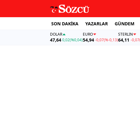
SON DAKİKA
YAZARLAR
GÜNDEM
DOLAR
EURO
STERLIN
47,64
54,94
64,11
0,02
(%0,04)
-0,07
(%-0,13)
-0,07