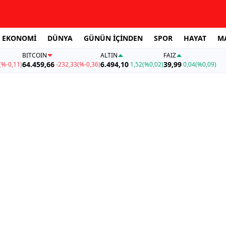
EKONOMİ
DÜNYA
GÜNÜN İÇİNDEN
SPOR
HAYAT
M
BITCOIN
ALTIN
FAİZ
64.459,66
6.494,10
39,99
(%-0,11)
-232,33
(%-0,36)
1,52
(%0,02)
0,04
(%0,09)