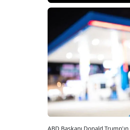
ABD'nin Rusya'nın 
iştiraklerini yapt
Lukoil'den dikkat
Bulgaristan ve Az
işleten şirket, var
ABD Başkanı Donald Trump'ın R