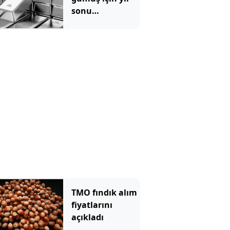
sonu
beklentilerini
açıkladı
TMO fındık alım
fiyatlarını
açıkladı