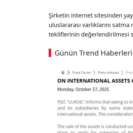
Şirketin internet sitesinden ya
uluslararası varlıklarını satma n
tekliflerinin değerlendirilmesi s
ABERİ OKU
➜
Günün Trend Haberleri
00:02
/ 09:08