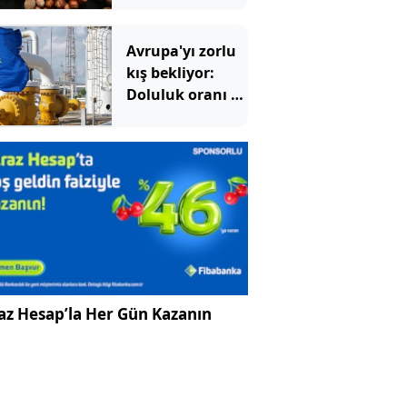
Avrupa'yı zorlu
kış bekliyor:
Doluluk oranı 15
yılın en
düşüğünde
az Hesap’la Her Gün Kazanın