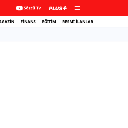
Sözcü Tv
AGAZİN
FİNANS
EĞİTİM
RESMİ İLANLAR