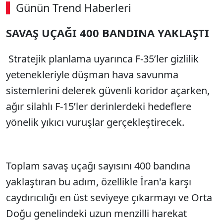
Günün Trend Haberleri
00:02
/ 02:14
SAVAŞ UÇAĞI 400 BANDINA YAKLAŞTI
Sesi Aç
Stratejik planlama uyarınca F-35’ler gizlilik
yetenekleriyle düşman hava savunma
sistemlerini delerek güvenli koridor açarken,
ağır silahlı F-15’ler derinlerdeki hedeflere
yönelik yıkıcı vuruşlar gerçekleştirecek.
Toplam savaş uçağı sayısını 400 bandına
yaklaştıran bu adım, özellikle İran'a karşı
caydırıcılığı en üst seviyeye çıkarmayı ve Orta
Doğu genelindeki uzun menzilli harekat