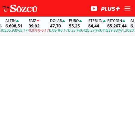
ALTIN
FAİZ
DOLAR
EURO
STERLIN
BITCOIN
ALTI
6.698,51
39,92
47,70
55,25
64,44
65.267,44
6.69
)
205,93
(%3,17)
-0,07
(%-0,17)
0,08
(%0,17)
0,23
(%0,42)
0,27
(%0,41)
839,83
(%1,30)
205,9