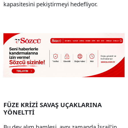
kapasitesini pekiştirmeyi hedefliyor.
FÜZE KRİZİ SAVAŞ UÇAKLARINA
YÖNELTTİ
Bu dev alım hamlesi, aynı zamanda İsrail'in