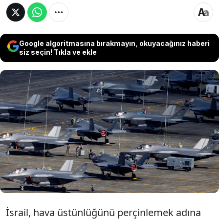
Google algoritmasına bırakmayın, okuyacağınız haberi
siz seçin! Tıkla ve ekle
Orta Doğu'yu krize sürükleyen İsrail, füze
stoklarında ve maliyetinde sorun yaşamasının
ardından kesenin ağzını F-16 ve F-35 için açtı.
ABD'den milyarlarca dolar karşılığında
toplamda 50 adet F-16 ve F-35 satın aldılar.
İsrail, hava üstünlüğünü perçinlemek adına