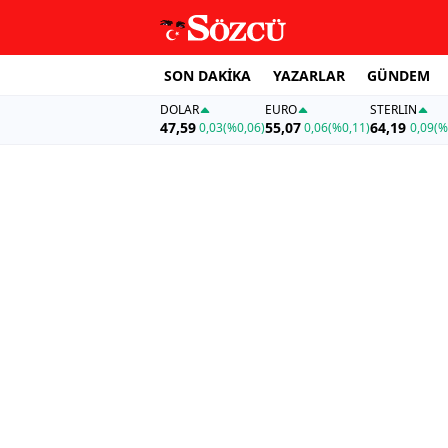
SON DAKİKA
YAZARLAR
GÜNDEM
DOLAR
EURO
STERLIN
47,59
55,07
64,19
0,03
(%0,06)
0,06
(%0,11)
0,09
(%