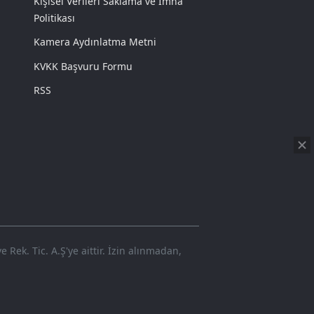
Kişisel Verileri Saklama ve İmha
Politikası
Kamera Aydınlatma Metni
KVKK Başvuru Formu
RSS
Rek. Tic. A.Ş'ye aittir. İzin alınmadan,
KU
➜