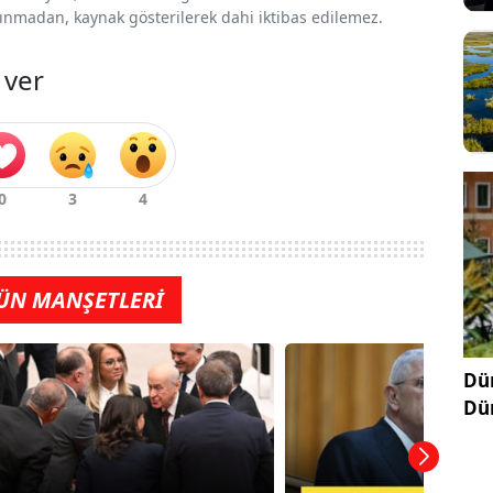
 alınmadan, kaynak gösterilerek dahi iktibas edilemez.
 ver
ÜN MANŞETLERİ
Dün
Dü