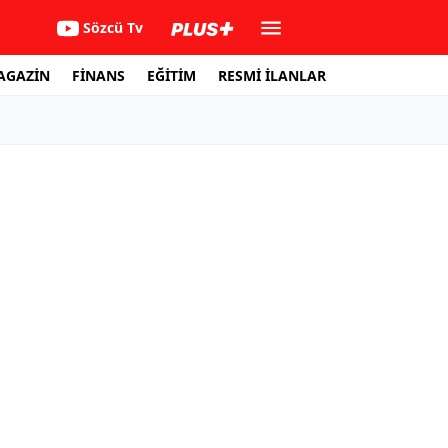
Sözcü Tv
AGAZİN
FİNANS
EĞİTİM
RESMİ İLANLAR