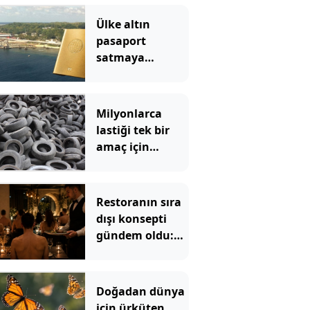
Ülke altın
pasaport
satmaya
başladı: 85
ülkeye vizesiz
girişi var
Milyonlarca
lastiği tek bir
amaç için
okyanusa attılar
ama sonu
felaket oldu: 50
Restoranın sıra
yıldır
dışı konsepti
temizlenemiyor
gündem oldu:
Çıplak yemeğin
bedeli dudak
uçuklattı
Doğadan dünya
için ürküten