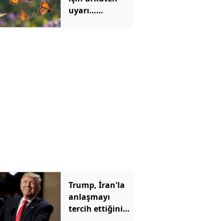
uyarı…
Kelebekler
yaşam
alanlarını
değiştiriyor…
Trump, İran'la
anlaşmayı
tercih ettiğini
açıkladı