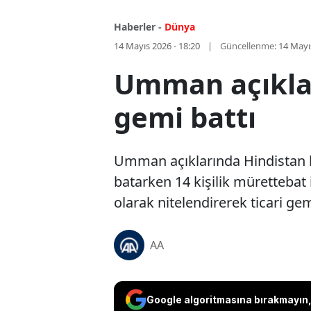
Haberler -
Dünya
14 Mayıs 2026 - 18:20
Güncellenme:
14 Mayı
Umman açıkları
gemi battı
Umman açıklarında Hindistan ba
batarken 14 kişilik mürettebat i
olarak nitelendirerek ticari gemi
AA
Google algoritmasına bırakmayın, 