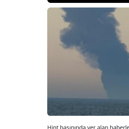
Umman açıklarınd
saldırı sonrası g
mürettebat ise sa
olayı “kabul edile
denizcilerin hede
Hint basınında yer alan haberl