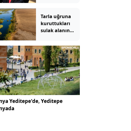
Tarla uğruna
kuruttukları
sulak alanın
bedeli ağır oldu
ya Yeditepe'de, Yeditepe
nyada