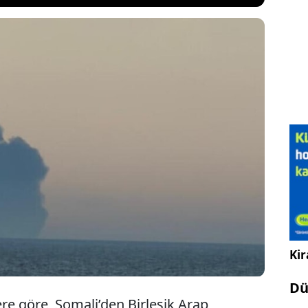
a Hindistan bayraklı bir yük gemisine düzenlenen
emide yangın çıktı. Gemi batarken 14 kişilik
ğ olarak kurtarıldı. Hindistan Dışişleri Bakanlığı,
mez” olarak nitelendirerek ticari gemiler ile sivil
f alınmasını kınadı.
Kir
Dü
ere göre, Somali’den Birleşik Arap