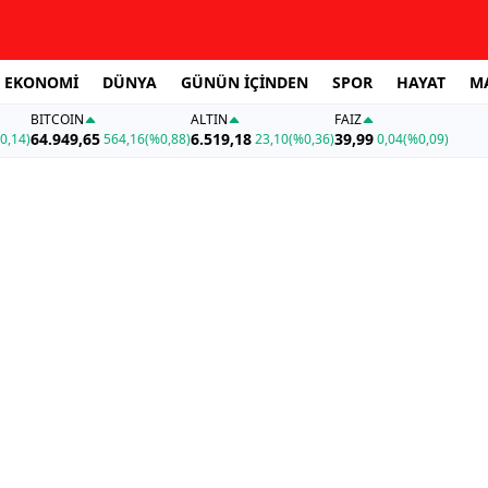
EKONOMİ
DÜNYA
GÜNÜN İÇİNDEN
SPOR
HAYAT
M
BITCOIN
ALTIN
FAİZ
64.949,65
6.519,18
39,99
0,14)
564,16
(%0,88)
23,10
(%0,36)
0,04
(%0,09)