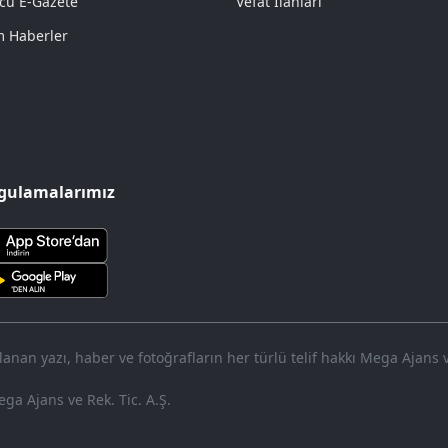
cü E-Gazete
Vefat İlanları
 Haberler
gulamalarımız
nan yazı, haber ve fotoğrafların her türlü telif hakkı Mega Ajans ve 
HABERİ O
ga Ajans ve Rek. Tic. A.Ş.