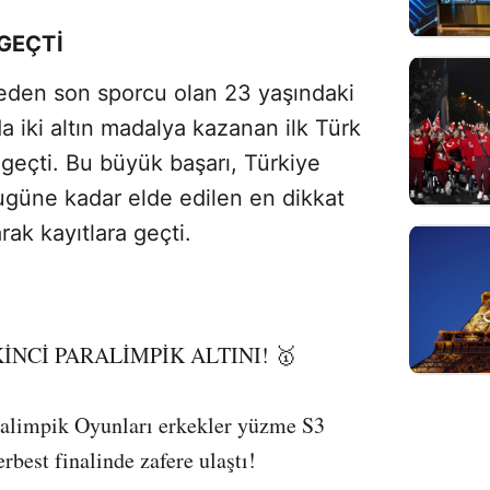
GEÇTİ
l eden son sporcu olan 23 yaşındaki
 iki altın madalya kazanan ilk Türk
 geçti. Bu büyük başarı, Türkiye
ugüne kadar elde edilen en dikkat
rak kayıtlara geçti.
İNCİ PARALİMPİK ALTINI! 🥇
aralimpik Oyunları erkekler yüzme S3
rbest finalinde zafere ulaştı!