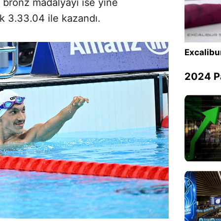
n, bronz madalyayı ise yine
 3.33.04 ile kazandı.
Excalibu
2024 Pa