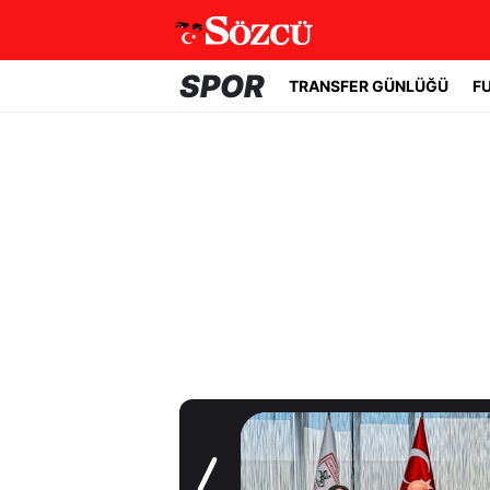
SPOR
TRANSFER GÜNLÜĞÜ
F
Transfer Günlüğü
Samsunspor'a
Malili orta saha