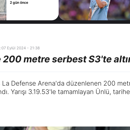
kötü haber!
2 gün önce
Premier Lig ekibi
devreye girdi
:
07 Eylül 2024 - 21:38
e 200 metre serbest S3'te al
ris La Defense Arena'da düzenlenen 200 me
dı. Yarışı 3.19.53'le tamamlayan Ünlü, tarihe