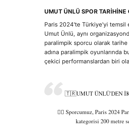
UMUT ÜNLÜ SPOR TARİHİNE 
Paris 2024'te Türkiye'yi temsi
Umut Ünlü, aynı organizasyonda
paralimpik sporcu olarak tarihe
adına paralimpik oyunlarında b
çekici performanslardan biri ola
🇹🇷UMUT ÜNLÜ'DEN İK
🏊‍♂️ Sporcumuz, Paris 2024 P
kategorisi 200 metre se