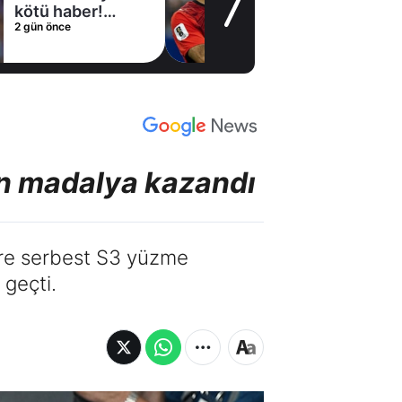
açıkladı! Yılın
2 gün önce
transferinde
mutlu son
tın madalya kazandı
tre serbest S3 yüzme
 geçti.