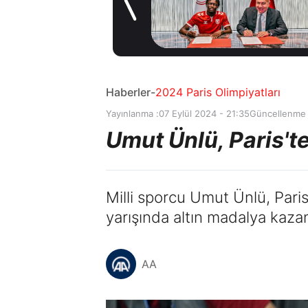
2 gün önce
Haberler
-
2024 Paris Olimpiyatları
Yayınlanma :
07 Eylül 2024 - 21:35
Güncellenme 
Umut Ünlü, Paris't
Milli sporcu Umut Ünlü, Pa
yarışında altın madalya kazan
AA