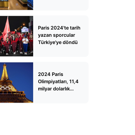
dakika kapatılır ve
açılır?
Paris 2024'te tarih
yazan sporcular
Türkiye'ye döndü
2024 Paris
Olimpiyatları, 11,4
milyar dolarlık
değeriyle Premier Lig’i
geçti