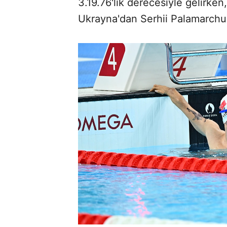
3.19.76'lık derecesiyle gelirke
Ukrayna'dan Serhii Palamarchuk