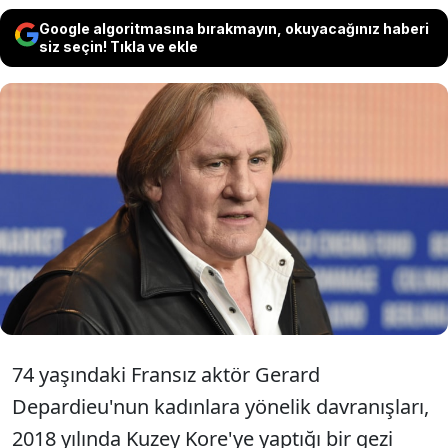
Google algoritmasına bırakmayın, okuyacağınız haberi
siz seçin! Tıkla ve ekle
Dünyaca ünlü Fransız oyuncu Gerard
Depardieu gösterdiği cinsel ifadeler ve
jestler nedeniyle inceleme altında…
74 yaşındaki Fransız aktör Gerard
Depardieu'nun kadınlara yönelik davranışları,
2018 yılında Kuzey Kore'ye yaptığı bir gezi