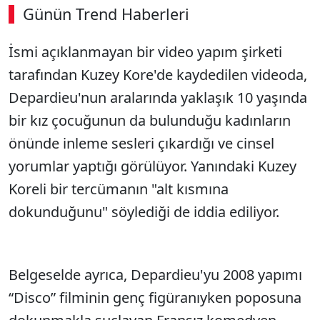
Günün Trend Haberleri
00:02
/ 08:43
İsmi açıklanmayan bir video yapım şirketi
Sesi Aç
tarafından Kuzey Kore'de kaydedilen videoda,
Depardieu'nun aralarında yaklaşık 10 yaşında
bir kız çocuğunun da bulunduğu kadınların
önünde inleme sesleri çıkardığı ve cinsel
yorumlar yaptığı görülüyor. Yanındaki Kuzey
Koreli bir tercümanın "alt kısmına
dokunduğunu" söylediği de iddia ediliyor.
Belgeselde ayrıca, Depardieu'yu 2008 yapımı
“Disco” filminin genç figüranıyken poposuna