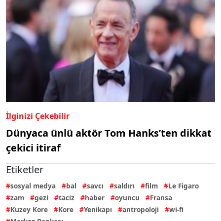
İlginizi Çekebilir
Dünyaca ünlü aktör Tom Hanks’ten dikkat
çekici itiraf
Etiketler
sosyal medya
bal
savcı
saldırı
film
Le Figaro
zam
gezi
taciz
haber
oyuncu
Fransa
Kuzey Kore
Kore
Yenikapı
antropoloji
wi-fi