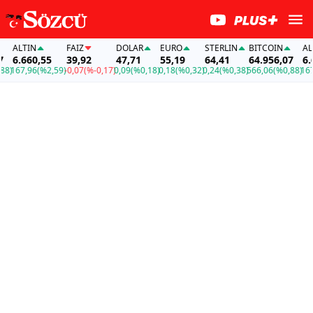
ALTIN
FAİZ
DOLAR
EURO
STERLIN
BITCOIN
ALTIN
6.660,55
39,92
47,71
55,19
64,41
64.956,07
6.660
67,96
(%2,59)
-0,07
(%-0,17)
0,09
(%0,18)
0,18
(%0,32)
0,24
(%0,38)
566,06
(%0,88)
167,96