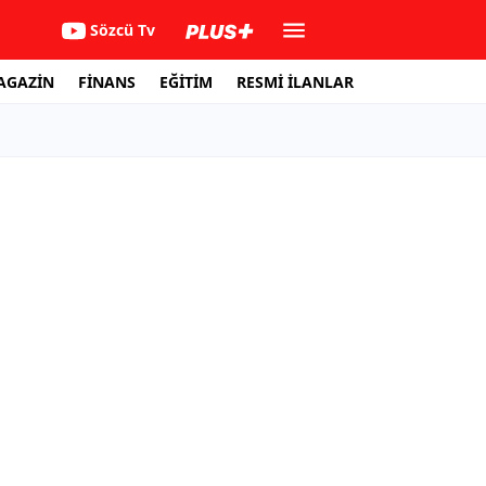
Sözcü Tv
AGAZİN
FİNANS
EĞİTİM
RESMİ İLANLAR