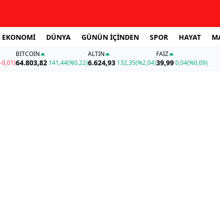
EKONOMİ
DÜNYA
GÜNÜN İÇİNDEN
SPOR
HAYAT
M
BITCOIN
ALTIN
FAİZ
64.803,82
6.624,93
39,99
-0,01)
141,44
(%0,22)
132,35
(%2,04)
0,04
(%0,09)