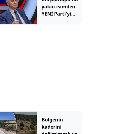
yakın isimden
YENİ Parti'yi
eleştirirken
AKP'ye övgü
Bölgenin
kaderini