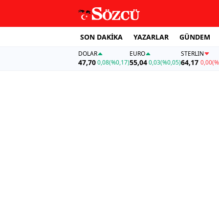
SON DAKİKA
YAZARLAR
GÜNDEM
DOLAR
EURO
STERLIN
47,70
55,04
64,17
0,08
(%0,17)
0,03
(%0,05)
0,00
(%