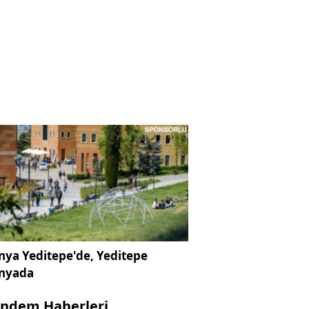
ya Yeditepe'de, Yeditepe
nyada
ndem Haberleri