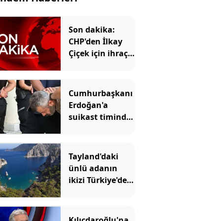
Son dakika:
CHP'den İlkay
Çiçek için ihraç
talebi!
Cumhurbaşkanı
Erdoğan'a
suikast timinde
yer alan
FETÖ'cünün
ablası da
Tayland'daki
gözaltına alındı
ünlü adanın
ikizi Türkiye'de
çıktı: Sadece
denizden
gidilebiliyor
Kılıçdaroğlu'na