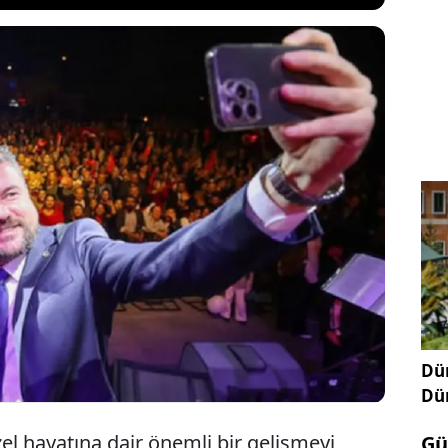
 Sevcan Orhan ile Buca Belediye Başkanı Görkem
aki ilişki gündemdeki yerini koruyor. Çift dolu
n, Orhan’dan yeni açıklamalar geldi. Evlilik
olduğunu belirten Orhan, düğün tarihini açıkladı.
Dün
Dü
l hayatına dair önemli bir gelişmeyi
Gü