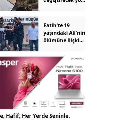
değiştirecek yol
hizmete girdi: 4
ilçeyi birbirine
bağlıyor
Fatih'te 19
yaşındaki Ali'nin
ölümüne ilişkin
gözaltına alınan
8 şüpheli
adliyeye sevk
edildi
e, Hafif, Her Yerde Seninle.