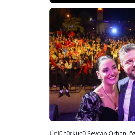
Ünlü türkücü
Duman arasınd
dizgin yaşarke
hazırlığında 
Ünlü türkücü Sevcan Orhan, öze