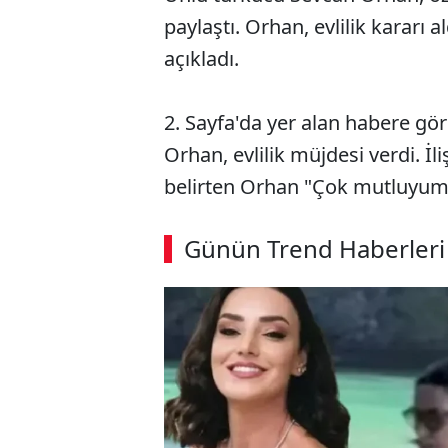
paylaştı. Orhan, evlilik kararı a
açıkladı.
2. Sayfa'da yer alan habere g
Orhan, evlilik müjdesi verdi. İl
belirten Orhan "Çok mutluyum h
ABERİ OKU
➜
Günün Trend Haberleri
00:03
/ 02:14