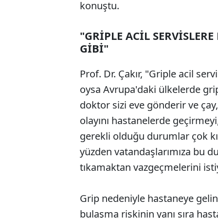
konuştu.
"GRİPLE ACİL SERVİSLER
GİBİ"
Prof. Dr. Çakır, "Griple acil s
oysa Avrupa'daki ülkelerde grip
doktor sizi eve gönderir ve çay,
olayını hastanelerde geçirmey
gerekli olduğu durumlar çok kıs
yüzden vatandaşlarımıza bu du
tıkamaktan vazgeçmelerini istiy
Grip nedeniyle hastaneye gelin
bulaşma riskinin yanı sıra hast