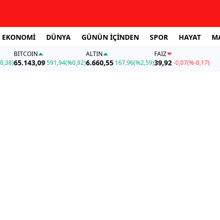
EKONOMİ
DÜNYA
GÜNÜN İÇİNDEN
SPOR
HAYAT
M
BITCOIN
ALTIN
FAİZ
65.143,09
6.660,55
39,92
0,38)
591,94
(%0,92)
167,96
(%2,59)
-0,07
(%-0,17)