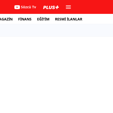
Sözcü Tv
AGAZİN
FİNANS
EĞİTİM
RESMİ İLANLAR