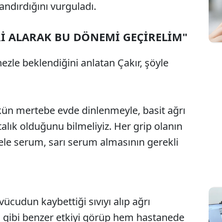
andırdığını vurguladı.
Rİ ALARAK BU DÖNEMİ GEÇİRELİM"
le beklendiğini anlatan Çakır, şöyle
n mertebe evde dinlenmeyle, basit ağrı
talık olduğunu bilmeliyiz. Her grip olanın
hele serum, sarı serum almasının gerekli
ücudun kaybettiği sıvıyı alıp ağrı
m gibi benzer etkiyi görüp hem hastanede