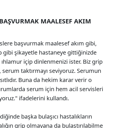
E BAŞVURMAK MAALESEF AKIM
ervislere başvurmak maalesef akım gibi,
 gibi şikayetle hastaneye gittiğinizde
 ıhlamur içip dinlenmenizi ister. Biz grip
i, serum taktırmayı seviyoruz. Serumun
ıtlıdır. Buna da hekim karar verir o
rumlarda serum için hem acil servisleri
oruz." ifadelerini kullandı.
diğinde başka bulaşıcı hastalıkların
alığın grip olmayana da bulaştırılabilme