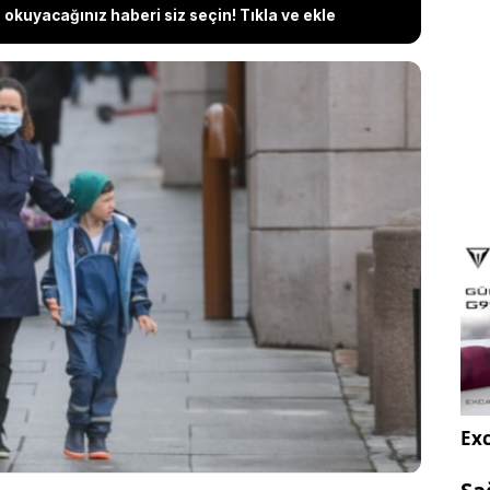
okuyacağınız haberi siz seçin! Tıkla ve ekle
düşmesiyle birlikte grip vakalarında önemli bir artış
iversitesi Tıp Fakültesi Acil Tıp Ana Bilim Dalı
ynep Gökcan Çakır, kış gelmeden acillerde oluşacak
geçmek ve solunum yoluyla bulaşan hastalıklardan
-19 dönemine olduğu gibi maske, mesafe ve
bulundu.
Exc