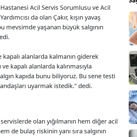
Sa
 Hastanesi Acil Servis Sorumlusu ve Acil
ardımcısı da olan Çakır, kışın yavaş
, bu mevsimde yaşanan büyük salgının
edi.
e kapalı alanlarda kalmanın giderek
u ve kapalı alanlarda kalınmasıyla
salgın kapıda bunu biliyoruz. Bu sene testi
andaşları uyarmak istedik." dedi.
 servislerde olan yığılmanın hem diğer acil
Sesi Aç
hem de bulaş riskinin yanı sıra salgının