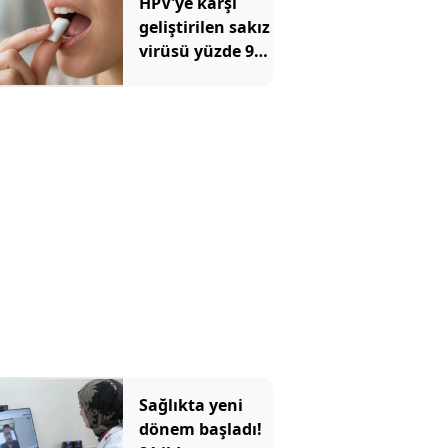
HPV'ye karşı
geliştirilen sakız
virüsü yüzde 93
azalttı
Sağlıkta yeni
dönem başladı!