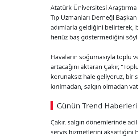
Atatürk Üniversitesi Araştırma
Tıp Uzmanları Derneği Başkan Y
adımlarla geldiğini belirterek
henüz baş göstermediğini söyl
Havaların soğumasıyla toplu v
artacağını aktaran Çakır, "Topl
korunaksız hale geliyoruz, bir 
kırılmadan, salgın olmadan vat
ABERİ OKU
➜
Günün Trend Haberleri
00:02
/ 08:06
Çakır, salgın dönemlerinde acil
servis hizmetlerini aksattığını 