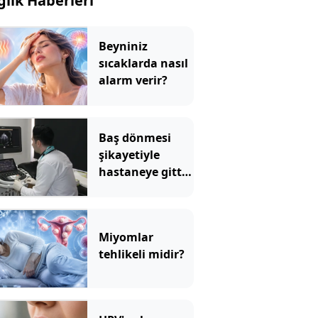
ğlık Haberleri
Beyniniz
sıcaklarda nasıl
alarm verir?
Baş dönmesi
şikayetiyle
hastaneye gitti:
Literatüre geçti!
Türkiye'de ilk
Miyomlar
tehlikeli midir?