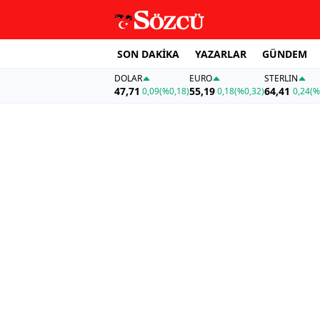
SON DAKİKA
YAZARLAR
GÜNDEM
DOLAR
EURO
STERLIN
47,71
55,19
64,41
0,09
(%0,18)
0,18
(%0,32)
0,24
(%