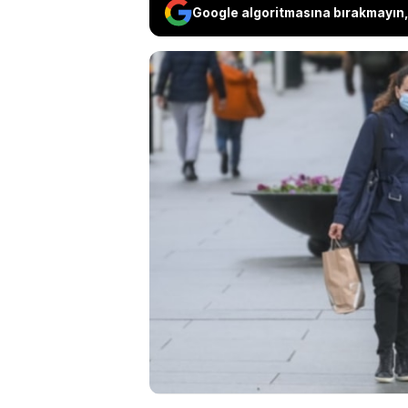
Google algoritmasına bırakmayın, 
Hava sıcaklıklarının 
yaşanıyor. Atatürk Ün
Başkanı Prof. Dr. Ze
yığılmaların önüne 
korunmak için covid
temizlik önerisinde 