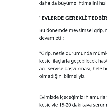
daha da büyüme ihtimalini hızl
"EVLERDE GEREKLİ TEDBİ
Bu dönemde mevsimsel grip, nez
devam etti:
"Grip, nezle durumunda mümkü
kesici ilaçlarla geçebilecek has
acil servise başvurması, hele 
olmadığını bilmeliyiz.
Evimizde içeceğimiz ıhlamurla v
kesiciyle 15-20 dakikaya seru