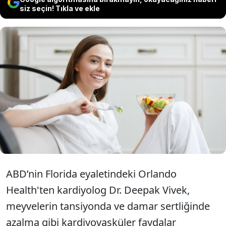
siz seçin! Tıkla ve ekle
Alanında uzman kardiyologlar,
kalp sağlığı için yenebilecek en iyi
meyveleri paylaştı.
ABD’nin Florida eyaletindeki Orlando
Health'ten kardiyolog Dr. Deepak Vivek,
meyvelerin tansiyonda ve damar sertliğinde
azalma gibi kardiyovasküler faydalar