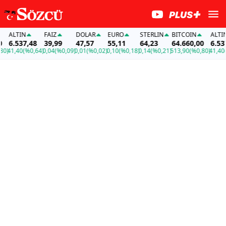
ALTIN
FAİZ
DOLAR
EURO
STERLIN
BITCOIN
ALTIN
6.537,48
39,99
47,57
55,11
64,23
64.660,00
6.537,4
1,40
(%0,64)
0,04
(%0,09)
0,01
(%0,02)
0,10
(%0,18)
0,14
(%0,21)
513,90
(%0,80)
41,40
(%0,