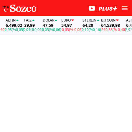
ALTIN
FAİZ
DOLAR
EURO
STERLIN
BITCOIN
ALTIN
6.499,02
39,99
47,59
54,97
64,20
64.539,98
6.499,
,93
(%0,05)
0,04
(%0,09)
0,03
(%0,06)
-0,03
(%-0,06)
0,10
(%0,16)
-260,33
(%-0,40)
2,93
(%0