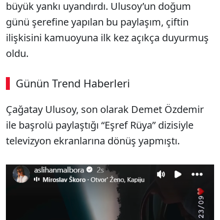
büyük yankı uyandırdı. Ulusoy’un doğum
günü şerefine yapılan bu paylaşım, çiftin
ilişkisini kamuoyuna ilk kez açıkça duyurmuş
oldu.
Günün Trend Haberleri
00:02
/ 09:08
Çağatay Ulusoy, son olarak Demet Özdemir
Sesi Aç
ile başrolü paylaştığı “Eşref Rüya” dizisiyle
televizyon ekranlarına dönüş yapmıştı.