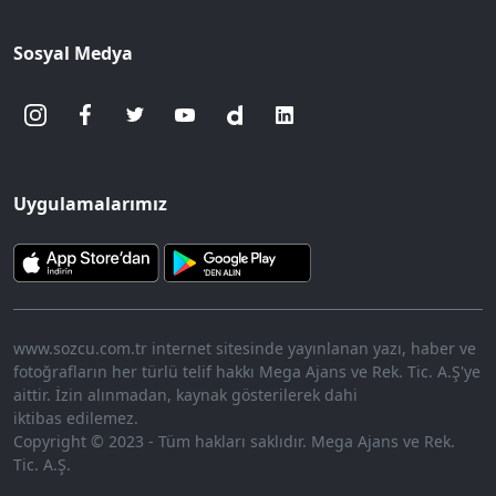
Sosyal Medya
Uygulamalarımız
www.sozcu.com.tr internet sitesinde yayınlanan yazı, haber ve
fotoğrafların her türlü telif hakkı Mega Ajans ve Rek. Tic. A.Ş'ye
aittir. İzin alınmadan, kaynak gösterilerek dahi
iktibas edilemez.
Copyright © 2023 - Tüm hakları saklıdır. Mega Ajans ve Rek.
Tic. A.Ş.