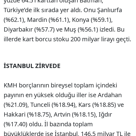
yüzde 64.5’i karttan oluşan Batman,
Türkiye’de ilk sırada yer aldı. Onu Şanlıurfa
(%62.1), Mardin (%61.1), Konya (%59.1),
Diyarbakır (%57.7) ve Muş (%56.1) izledi. Bu
illerde kart borcu stoku 200 milyar lirayı geçti.
İSTANBUL ZİRVEDE
KMH borçlarının bireysel toplam içindeki
payının en yüksek olduğu iller ise Ardahan
(%21.09), Tunceli (%18.94), Kars (%18.85) ve
Hakkari (%18.75), Artvin (%18.15), Iğdır
(%17.40) oldu. İl bazında toplam
büyüklüklerde ise İstanbul, 146.5 milyar TL ile