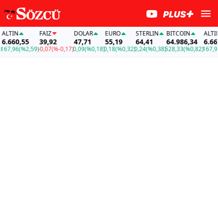
LTIN
FAİZ
DOLAR
EURO
STERLIN
BITCOIN
ALTIN
.660,55
39,92
47,71
55,19
64,41
64.986,34
6.660,
7,96
(%2,59)
-0,07
(%-0,17)
0,09
(%0,18)
0,18
(%0,32)
0,24
(%0,38)
528,33
(%0,82)
167,96
(