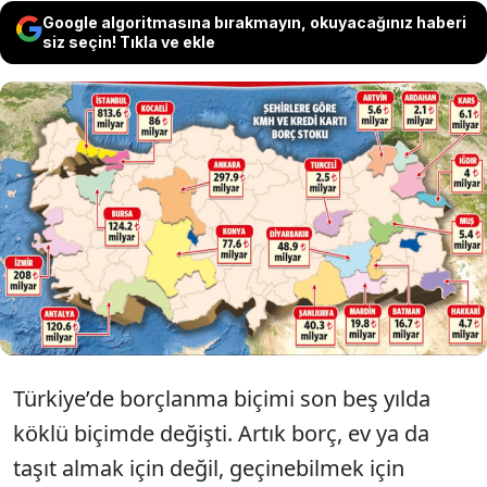
Google algoritmasına bırakmayın, okuyacağınız haberi
siz seçin! Tıkla ve ekle
5 yılda kredi kartı ve kredili mevduat hesabı
borçlarının payı yüzde 19’dan yüzde 61’e çıktı.
Ardahanlı geliri yetmeyince ek hesaba sarıldı,
Batman’ın her 100 liralık borcunun 65 lirası
kredi kartından kaynaklandı.
Türkiye’de borçlanma biçimi son beş yılda
köklü biçimde değişti. Artık borç, ev ya da
taşıt almak için değil, geçinebilmek için