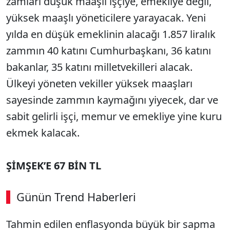
zamları düşük maaşlı işçiye, emekliye değil,
yüksek maaşlı yöneticilere yarayacak. Yeni
yılda en düşük emeklinin alacağı 1.857 liralık
zammın 40 katını Cumhurbaşkanı, 36 katını
bakanlar, 35 katını milletvekilleri alacak.
Ülkeyi yöneten vekiller yüksek maaşları
sayesinde zammın kaymağını yiyecek, dar ve
sabit gelirli işçi, memur ve emekliye yine kuru
ekmek kalacak.
ŞİMŞEK’E 67 BİN TL
Günün Trend Haberleri
00:02
/ 08:43
Tahmin edilen enflasyonda büyük bir sapma
Sesi Aç