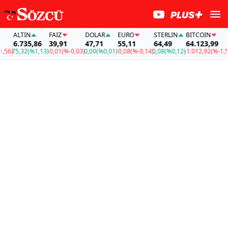
ALTIN
FAİZ
DOLAR
EURO
STERLIN
BITCOIN
6.735,86
39,91
47,71
55,11
64,49
64.123,99
6)
75,32
(%1,13)
-0,01
(%-0,03)
0,00
(%0,01)
-0,08
(%-0,14)
0,08
(%0,12)
-1.012,92
(%-1,56)
7