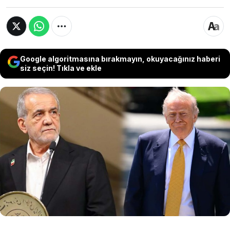
Google algoritmasına bırakmayın, okuyacağınız haberi
siz seçin! Tıkla ve ekle
Trump'ın İran'a saldırı için gün verdiği açıklaması
sonrası İran Cumhurbaşkanı Pezeşkiyan, “İran'ı
güç kullanarak teslim olmaya zorlamak,
tamamen bir yanılsamadan ibarettir.
Diplomaside karşılıklı saygı, savaştan çok daha
bilgece, güvenli ve sürdürülebilirdir” ifadelerini
kullandı.