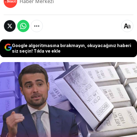
Haber Merkezi
Google algoritmasına bırakmayın, okuyacağınız haberi
siz seçin! Tıkla ve ekle
Altın ve gümüş piyasalarında yer yerinden
oynayacak bir döneme mi giriyoruz? Crescat
Capital’in ünlü stratejisti Tavi Costa, altın
fiyatlarının mevcut ekonomik gerçeklerle
yeniden değerlenmesi durumunda hayal bile
edilemeyecek seviyelere ulaşabileceğini iddia
ediyor.