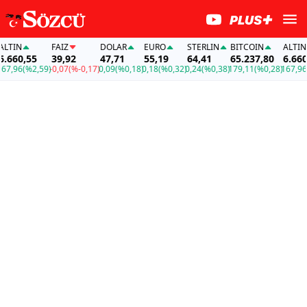
IN
FAİZ
DOLAR
EURO
STERLIN
BITCOIN
ALTIN
60,55
39,92
47,71
55,19
64,41
65.237,80
6.660,5
,96
(%2,59)
-0,07
(%-0,17)
0,09
(%0,18)
0,18
(%0,32)
0,24
(%0,38)
179,11
(%0,28)
167,96
(%2