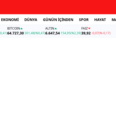
EKONOMİ
DÜNYA
GÜNÜN İÇİNDEN
SPOR
HAYAT
M
BITCOIN
ALTIN
FAİZ
64.727,30
6.647,54
39,92
0,41)
301,48
(%0,47)
154,95
(%2,39)
-0,07
(%-0,17)