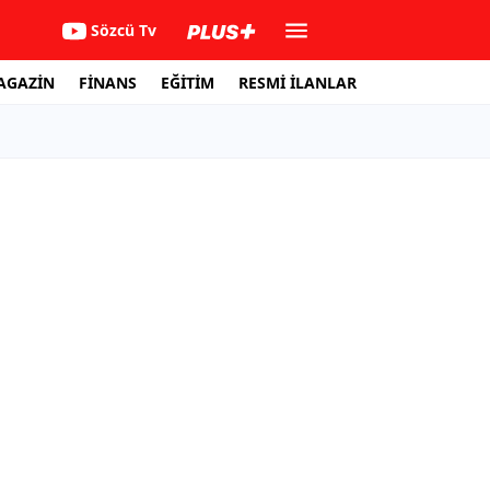
Sözcü Tv
AGAZİN
FİNANS
EĞİTİM
RESMİ İLANLAR