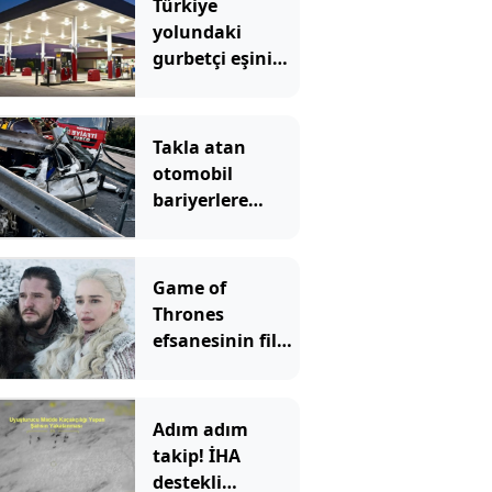
Türkiye
yolundaki
gurbetçi eşini
benzinlikte
unuttu! 6 saat
sonra yeniden
Takla atan
buluştular
otomobil
bariyerlere
daldı; 1 ölü, 1
ağır yaralı
Game of
Thrones
efsanesinin filmi
geliyor
Adım adım
takip! İHA
destekli