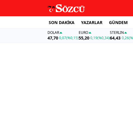
SON DAKİKA
YAZARLAR
GÜNDEM
DOLAR
EURO
STERLIN
47,70
55,20
64,43
0,07
(%0,15)
0,19
(%0,34)
0,26
(%