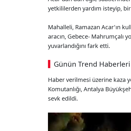
yetkililerden yardım isteyip, b
Mahalleli, Ramazan Acar'ın kull
aracın, Gebece- Mahrumçalı y
yuvarlandığını fark etti.
ABERİ OKU
➜
Günün Trend Haberleri
00:03
/ 08:15
Haber verilmesi üzerine kaza 
Komutanlığı, Antalya Büyükşehir
sevk edildi.