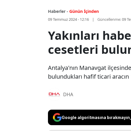
Haberler -
Günün İçinden
09 Temmuz 2024 - 12:16
Güncellenme:
09 T
Yakınları hab
cesetleri bul
Antalya'nın Manavgat ilçesinde
bulundukları hafif ticari aracı
DHA
Google algoritmasına bırakmayın, 