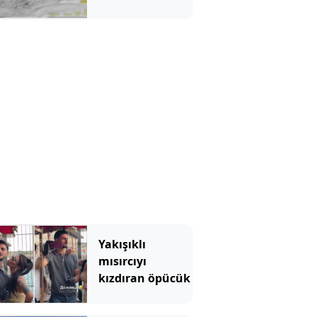
operasyonda
kilolarca
uyuşturucu ele
geçirildi
Yakışıklı
mısırcıyı
kızdıran öpücük