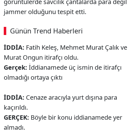
görüntülerde savcılık çantalarda para değil
jammer olduğunu tespit etti.
Günün Trend Haberleri
00:04
/ 09:15
İDDİA:
Fatih Keleş, Mehmet Murat Çalık ve
Sesi Aç
Murat Ongun itirafçı oldu.
Gerçek:
İddianamede üç ismin de itirafçı
olmadığı ortaya çıktı
İDDİA:
Cenaze aracıyla yurt dışına para
kaçırıldı.
GERÇEK:
Böyle bir konu iddianamede yer
almadı.