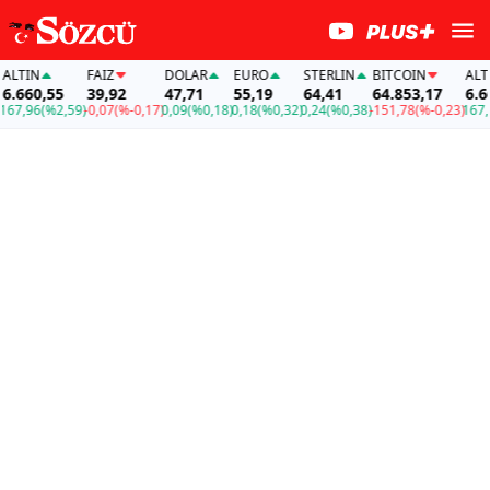
FAİZ
DOLAR
EURO
STERLIN
BITCOIN
ALTIN
55
39,92
47,71
55,19
64,41
64.853,17
6.660,55
%2,59)
-0,07
(%-0,17)
0,09
(%0,18)
0,18
(%0,32)
0,24
(%0,38)
-151,78
(%-0,23)
167,96
(%2,5