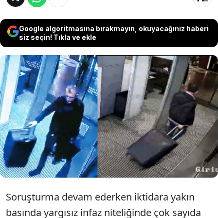
Google algoritmasına bırakmayın, okuyacağınız haberi
siz seçin! Tıkla ve ekle
İBB soruşturması devam ederken iktidara
yakın basında yargısız infaz niteliğinde çok
sayıda yalan ortaya atılmıştı ancak o
iddiaların hiçbiri iddianamede yer almadı.
Soruşturma devam ederken iktidara yakın
basında yargısız infaz niteliğinde çok sayıda