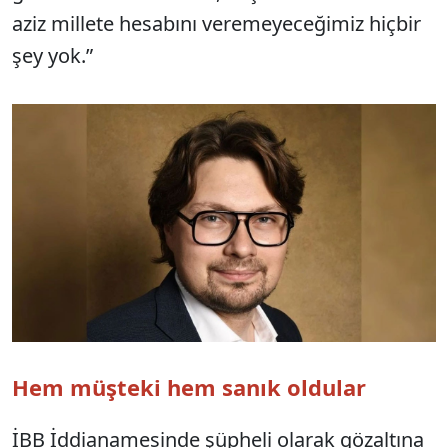
aziz millete hesabını veremeyeceğimiz hiçbir
şey yok.”
Hem müşteki hem sanık oldular
İBB İddianamesinde şüpheli olarak gözaltına