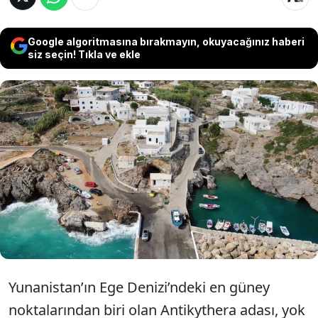
Google algoritmasına bırakmayın, okuyacağınız haberi
siz seçin! Tıkla ve ekle
Yunanistan Ege Denizi’ndeki adası için
kampanya başlattı. Ada nüfusu artsın
diye yerleşene 500 euro ödeme, barınma
ve gıda desteği verecek.
Yunanistan’ın Ege Denizi’ndeki en güney
noktalarından biri olan Antikythera adası, yok