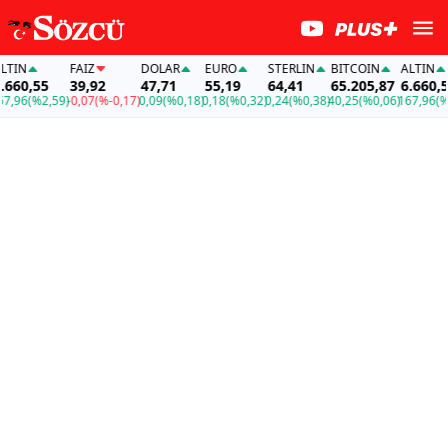
IN
FAİZ
DOLAR
EURO
STERLIN
BITCOIN
ALTIN
60,55
39,92
47,71
55,19
64,41
65.205,87
6.660,55
96
(%2,59)
-0,07
(%-0,17)
0,09
(%0,18)
0,18
(%0,32)
0,24
(%0,38)
40,25
(%0,06)
167,96
(%2,