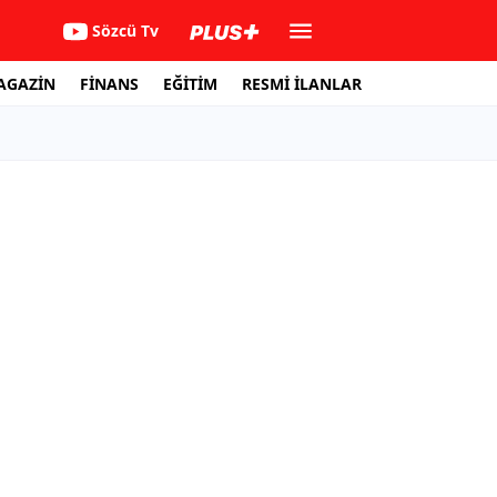
Sözcü Tv
AGAZİN
FİNANS
EĞİTİM
RESMİ İLANLAR