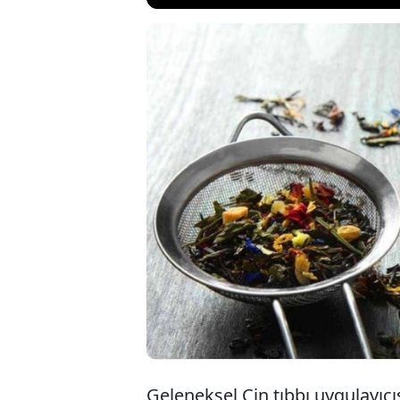
Uykuya dalmakta
Eğer uyku sizin iç
çözüm mevcut: inf
bitkinin rahatlatı
uyku kalitesini ar
Geleneksel Çin tıbbı uygulayıcı