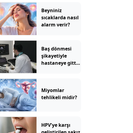
Beyniniz
sıcaklarda nasıl
alarm verir?
Baş dönmesi
şikayetiyle
hastaneye gitti:
Literatüre geçti!
Türkiye'de ilk
Miyomlar
tehlikeli midir?
HPV'ye karşı
geliştirilen sakız