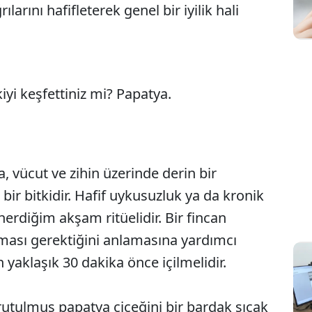
arını hafifleterek genel bir iyilik hali
yi keşfettiniz mi? Papatya.
vücut ve zihin üzerinde derin bir
bir bitkidir. Hafif uykusuzluk ya da kronik
erdiğim akşam ritüelidir. Bir fincan
ması gerektiğini anlamasına yardımcı
 yaklaşık 30 dakika önce içilmelidir.
utulmuş papatya çiçeğini bir bardak sıcak