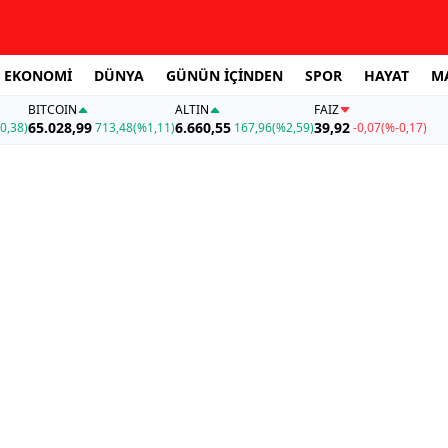
EKONOMİ
DÜNYA
GÜNÜN İÇİNDEN
SPOR
HAYAT
M
BITCOIN
ALTIN
FAİZ
65.028,99
6.660,55
39,92
0,38)
713,48
(%1,11)
167,96
(%2,59)
-0,07
(%-0,17)