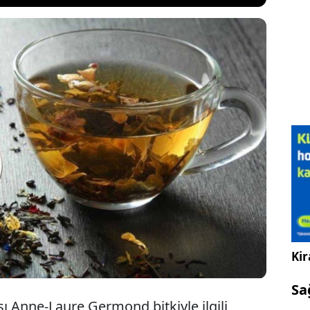
 zorlanma, gece uyanma ve huzursuz geceler…
in bir sorun haline geldiyse, basit ve doğal bir
üzyon şeklinde hazırlanan bir bitki çayı. Bu
cı özellikleri, yüzyıllardır rahatlamayı sağlamak ve
tırmak amacıyla kullanılıyor.
Kir
Sa
sı Anne-Laure Germond bitkiyle ilgili,