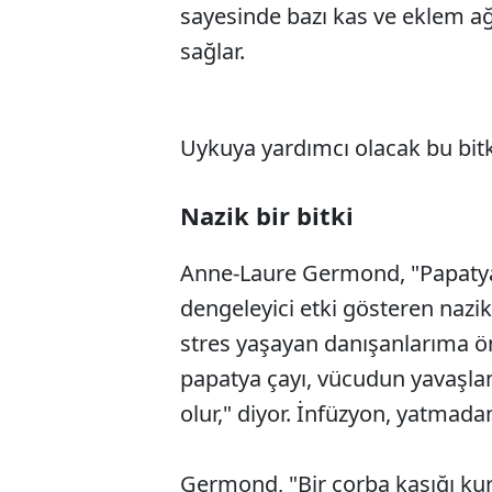
sayesinde bazı kas ve eklem ağrıl
sağlar.
Uykuya yardımcı olacak bu bitki
Nazik bir bitki
Anne-Laure Germond, "Papatya, 
dengeleyici etki gösteren nazik 
stres yaşayan danışanlarıma ön
papatya çayı, vücudun yavaşla
olur," diyor. İnfüzyon, yatmadan
Germond, "Bir çorba kaşığı kur