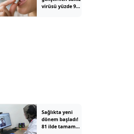
virüsü yüzde 93
azalttı
Sağlıkta yeni
dönem başladı!
81 ilde tamamen
ücretsiz