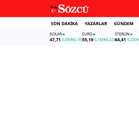
SON DAKİKA
YAZARLAR
GÜNDEM
DOLAR
EURO
STERLIN
47,71
55,19
64,41
0,09
(%0,18)
0,18
(%0,32)
0,24
(%