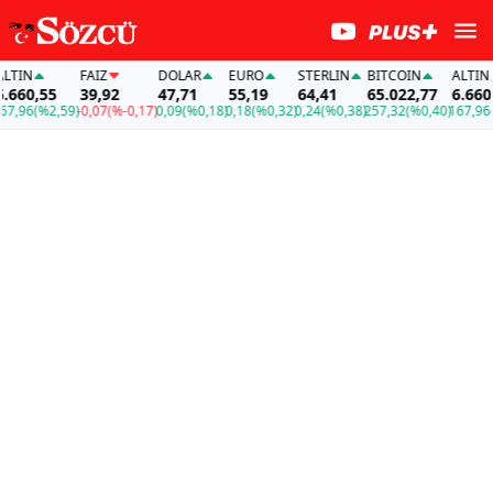
TIN
FAİZ
DOLAR
EURO
STERLIN
BITCOIN
ALTIN
660,55
39,92
47,71
55,19
64,41
65.022,77
6.660,5
,96
(%2,59)
-0,07
(%-0,17)
0,09
(%0,18)
0,18
(%0,32)
0,24
(%0,38)
257,32
(%0,40)
167,96
(%