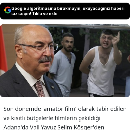
Google algoritmasına bırakmayın, okuyacağınız haberi
siz seçin! Tıkla ve ekle
Adana Valisi Yavuz Selim Köşger, kentin
imajını bozacak dizi veya film
yapılmasına müsaade edilmeyeceğini
söyledi.
Son dönemde 'amatör film' olarak tabir edilen
ve kısıtlı bütçelerle filmlerin çekildiği
Adana'da Vali Yavuz Selim Köşger'den