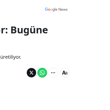
yor: Bugüne
retiliyor.