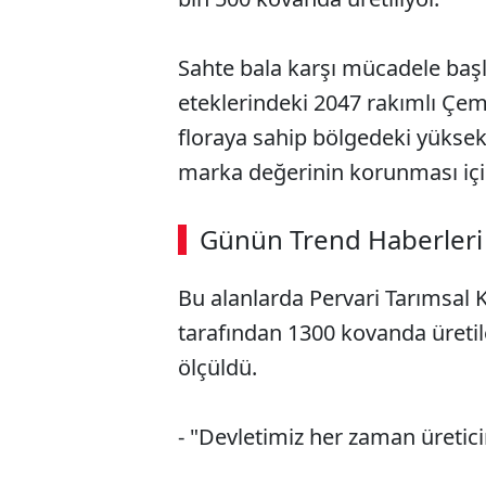
Sahte bala karşı mücadele baş
eteklerindeki 2047 rakımlı Çem
floraya sahip bölgedeki yüksek 
marka değerinin korunması için 
ABERİ OKU
➜
Günün Trend Haberleri
00:02
/ 08:43
Bu alanlarda Pervari Tarımsal 
tarafından 1300 kovanda üretil
ölçüldü.
- "Devletimiz her zaman üretic