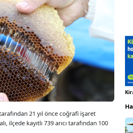
Siirt'e özgü tescilli Pervari balı, marka
değerinin korunması için izole bölgelerde
üretiliyor.
Kir
Ha
rafından 21 yıl önce coğrafi işaret
alı, ilçede kayıtlı 739 arıcı tarafından 100