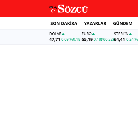
SON DAKİKA
YAZARLAR
GÜNDEM
DOLAR
EURO
STERLIN
47,71
55,19
64,41
0,09
(%0,18)
0,18
(%0,32)
0,24
(%