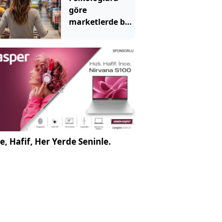
göre
marketlerde bu
yüzden müzik
çalıyormuş
e, Hafif, Her Yerde Seninle.