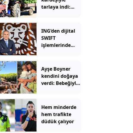
tarlaya indi:
Şimdi siparişlere
yetişemiyorlar
ING’den dijital
SWIFT
işlemlerinde
masrafsız
dönem
Ayşe Boyner
kendini doğaya
verdi: Bebeğiyle
bahçede meyve
topladı
Hem minderde
hem trafikte
düdük çalıyor