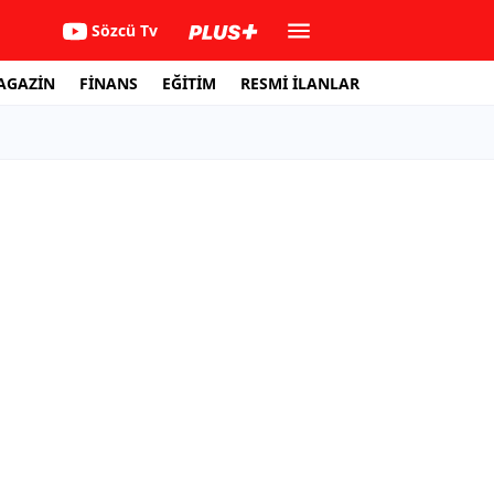
Sözcü Tv
AGAZİN
FİNANS
EĞİTİM
RESMİ İLANLAR