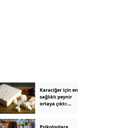
Karaciğer için en
sağlıklı peynir
ortaya çıktı:
Ezine veya
tulum değil
Psikologlara