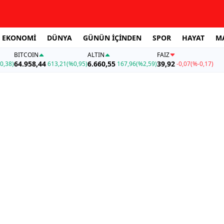
EKONOMİ
DÜNYA
GÜNÜN İÇİNDEN
SPOR
HAYAT
M
BITCOIN
ALTIN
FAİZ
64.958,44
6.660,55
39,92
0,38)
613,21
(%0,95)
167,96
(%2,59)
-0,07
(%-0,17)