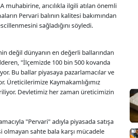
habirine, arıcılıkla ilgili atılan önemli
maların Pervari balının kalitesi bakımından
cillenmesini sağladığını söyledi.
nin değil dünyanın en değerli ballarından
lderen, "İlçemizde 100 bin 500 kovanda
lıyor. Bu ballar piyasaya pazarlamacılar ve
or. Üreticilerimize Kaymakamlığımız
riliyor. Devletimiz her zaman üreticimizin
macıyla "Pervari" adıyla piyasada satışa
gisi olmayan sahte bala karşı mücadele