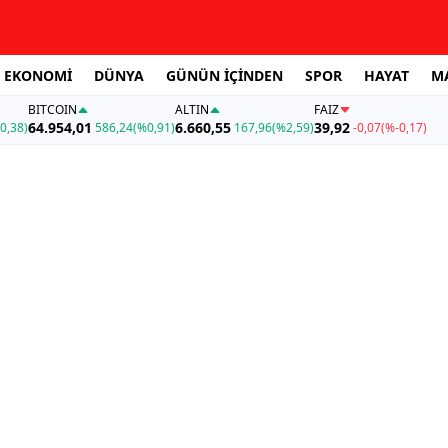
EKONOMİ
DÜNYA
GÜNÜN İÇİNDEN
SPOR
HAYAT
M
BITCOIN
ALTIN
FAİZ
64.954,01
6.660,55
39,92
0,38)
586,24
(%0,91)
167,96
(%2,59)
-0,07
(%-0,17)