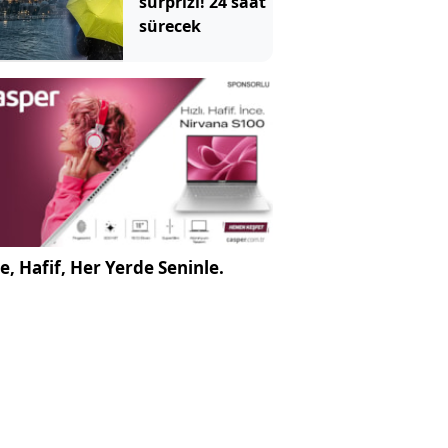
sürprizi! 24 saat
sürecek
e, Hafif, Her Yerde Seninle.