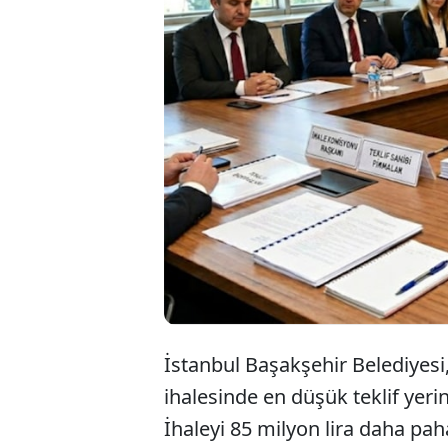
Person
gelen B
135 mi
İstanbul Başakşehir Belediyesi
ihalesinde en düşük teklif yerin
İhaleyi 85 milyon lira daha pah