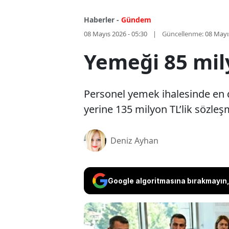
Haberler -
Gündem
08 Mayıs 2026 - 05:30
Güncellenme:
08 Mayı
Yemeği 85 mily
Personel yemek ihalesinde en d
yerine 135 milyon TL’lik sözl
Deniz Ayhan
Google algoritmasına bırakmayın, 