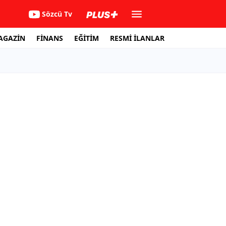
Sözcü Tv
AGAZİN
FİNANS
EĞİTİM
RESMİ İLANLAR