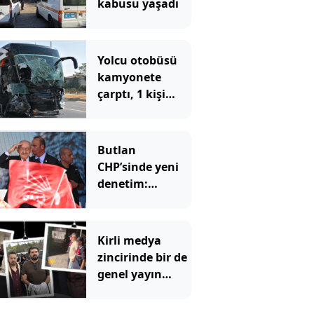
kabusu yaşadı
Yolcu otobüsü
kamyonete
çarptı, 1 kişi
öldü, 15 kişi
yaralandı
Butlan
CHP’sinde yeni
denetim:
Belediyeler tek
tek incelenecek
Kirli medya
zincirinde bir de
genel yayın
yönetmeni mi
var?