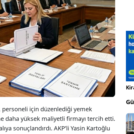
el yemek ihalesinde en düşük teklifleri görmezden
aşakşehir Belediyesi 50 milyon TL’lik teklif yerine
lyon TL’lik sözleşmeye imza atarak gündem oldu.
Kir
Gü
, personeli için düzenlediği yemek
e daha yüksek maliyetli firmayı tercih etti.
alıya sonuçlandırdı. AKP’li Yasin Kartoğlu