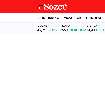
SON DAKİKA
YAZARLAR
GÜNDEM
DOLAR
EURO
STERLIN
47,71
55,19
64,41
0,09
(%0,18)
0,18
(%0,32)
0,24
(%