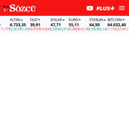
ALTIN
FAİZ
DOLAR
EURO
STERLIN
BITCOIN
6.733,35
39,91
47,71
55,11
64,50
64.032,40
,77)
72,81
(%1,09)
-0,01
(%-0,03)
0,00
(%0,01)
-0,08
(%-0,14)
0,09
(%0,14)
-1.154,31
(%-1,7