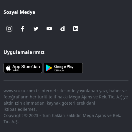
Sosyal Medya
Uygulamalarımız
www.sozcu.com.tr internet sitesinde yayınlanan yazı, haber ve
fotoğrafların her türlü telif hakkı Mega Ajans ve Rek. Tic. A.Ş'ye
aittir. İzin alınmadan, kaynak gösterilerek dahi
iktibas edilemez.
Copyright © 2023 - Tüm hakları saklıdır. Mega Ajans ve Rek.
Tic. A.Ş.