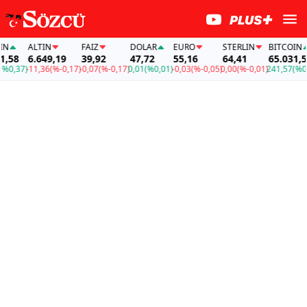
ALTIN
FAİZ
DOLAR
EURO
STERLIN
BITCOIN
58
6.649,19
39,92
47,72
55,16
64,41
65.031,58
,37)
-11,36
(%-0,17)
-0,07
(%-0,17)
0,01
(%0,01)
-0,03
(%-0,05)
0,00
(%-0,01)
241,57
(%0,37