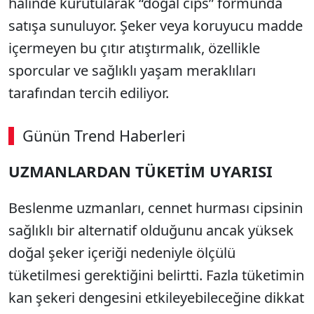
halinde kurutularak “doğal cips” formunda
satışa sunuluyor. Şeker veya koruyucu madde
içermeyen bu çıtır atıştırmalık, özellikle
sporcular ve sağlıklı yaşam meraklıları
tarafından tercih ediliyor.
Günün Trend Haberleri
00:02
/ 03:53
UZMANLARDAN TÜKETİM UYARISI
Sesi Aç
Beslenme uzmanları, cennet hurması cipsinin
sağlıklı bir alternatif olduğunu ancak yüksek
doğal şeker içeriği nedeniyle ölçülü
tüketilmesi gerektiğini belirtti. Fazla tüketimin
kan şekeri dengesini etkileyebileceğine dikkat