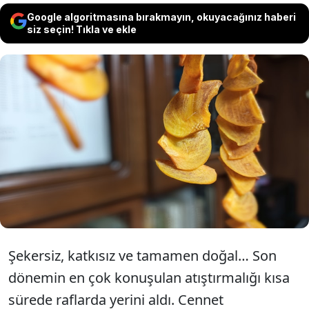
Google algoritmasına bırakmayın, okuyacağınız haberi
siz seçin! Tıkla ve ekle
Şekersiz, katkısız ve doğal içeriğiyle viral
olan yeni atıştırmalık, satış rekoru kırıyor.
Bu meyveden üretilen cipsin fiyatı 650
liraya kadar yükseldi.
Şekersiz, katkısız ve tamamen doğal… Son
dönemin en çok konuşulan atıştırmalığı kısa
sürede raflarda yerini aldı. Cennet