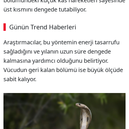
bölümündeki küçük kas hareketleri sayesinde
üst kısmını dengede tutabiliyor.
Günün Trend Haberleri
00:02
/ 08:15
Araştırmacılar, bu yöntemin enerji tasarrufu
Sesi Aç
sağladığını ve yılanın uzun süre dengede
kalmasına yardımcı olduğunu belirtiyor.
Vücudun geri kalan bölümü ise büyük ölçüde
sabit kalıyor.