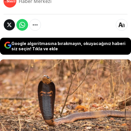
Haber Merkezi
Google algoritmasına bırakmayın, okuyacağınız haberi
siz seçin! Tıkla ve ekle
Harvard Üniversitesi öncülüğünde yürütülen
yeni bir araştırma, bazı yılan türlerinin
neredeyse düz şekilde dik durabilmesinin
ardındaki sırrı ortaya çıkardı. Bilim insanları, bu
sıra dışı hareketin gelecekte geliştirilecek robot
teknolojileri için önemli ipuçları taşıdığını
söylüyor.