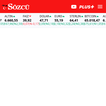
ALTIN
FAİZ
DOLAR
EURO
STERLIN
BITCOIN
ALTI
6.660,55
39,92
47,71
55,19
64,41
65.018,47
6.66
)
167,96
(%2,59)
-0,07
(%-0,17)
0,09
(%0,18)
0,18
(%0,32)
0,24
(%0,38)
675,61
(%1,05)
167,9