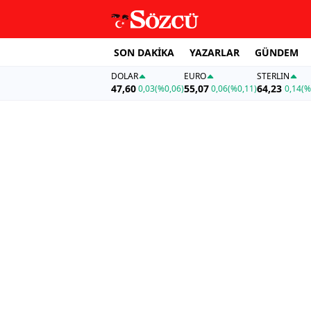
SON DAKİKA
YAZARLAR
GÜNDEM
DOLAR
EURO
STERLIN
47,60
55,07
64,23
0,03
(%0,06)
0,06
(%0,11)
0,14
(%