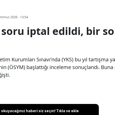
emmuz 2026 - 13:54
 soru iptal edildi, bir 
tim Kurumları Sınavı'nda (YKS) bu yıl tartışma ya
in (ÖSYM) başlattığı inceleme sonuçlandı. Buna g
işti.
okuyacağınız haberi siz seçin! Tıkla ve ekle