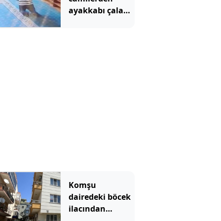
ayakkabı çalan
şüpheli
kamerada
Komşu
dairedeki böcek
ilacından
zehirlenen 9