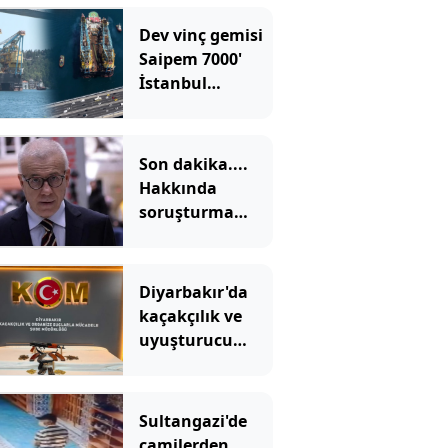
Dev vinç gemisi
Saipem 7000'
İstanbul
Boğazı'ndan
geçti
Son dakika....
Hakkında
soruşturma
başlatılan
Ertuğrul Özkök
adliyede
Diyarbakır'da
kaçakçılık ve
uyuşturucu
operasyonu: 2
tutuklama
Sultangazi'de
camilerden