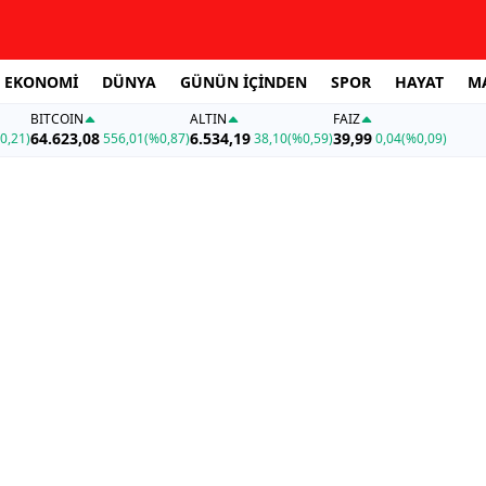
EKONOMİ
DÜNYA
GÜNÜN İÇİNDEN
SPOR
HAYAT
M
BITCOIN
ALTIN
FAİZ
64.623,08
6.534,19
39,99
0,21)
556,01
(%0,87)
38,10
(%0,59)
0,04
(%0,09)