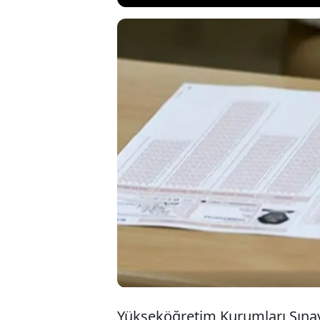
Son dakika ha
bu yıl tartışm
Merkezi'nin (
AYT’de bir soru
Yükseköğretim Kurumları Sınavı