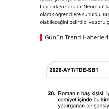
tanıtılırken soruda 'Neriman' k
olarak öğrencilere sunuldu. B
olabileceğini belirtildi ve soru 
ABERİ OKU
➜
Günün Trend Haberleri
SÖZCÜ SON DAKİKA