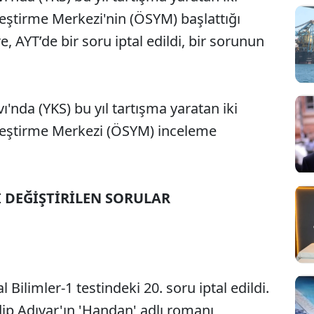
eştirme Merkezi'nin (ÖSYM) başlattığı
 AYT’de bir soru iptal edildi, bir sorunun
'nda (YKS) bu yıl tartışma yaratan iki
leştirme Merkezi (ÖSYM) inceleme
BI DEĞİŞTİRİLEN SORULAR
 Bilimler-1 testindeki 20. soru iptal edildi.
dip Adıvar'ın 'Handan' adlı romanı