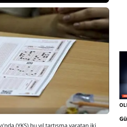
beri... Yükseköğretim Kurumları Sınavı'nda (YKS)
a yaratan iki soru için Ölçme, Seçme ve Yerleştirme
ÖSYM) başlattığı inceleme sonuçlandı. Buna göre,
 iptal edildi, bir sorunun da yanıtı değişti.
OLE
Gü
'nda (YKS) bu yıl tartışma yaratan iki