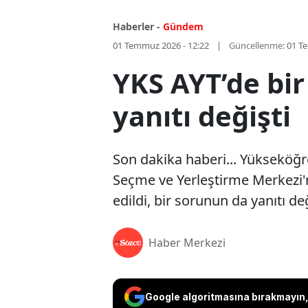
Haberler -
Gündem
01 Temmuz 2026 - 12:22
Güncellenme:
01 T
YKS AYT’de bir
yanıtı değişti
Son dakika haberi... Yükseköğre
Seçme ve Yerleştirme Merkezi'n
edildi, bir sorunun da yanıtı değ
Haber Merkezi
Google algoritmasına bırakmayın, 