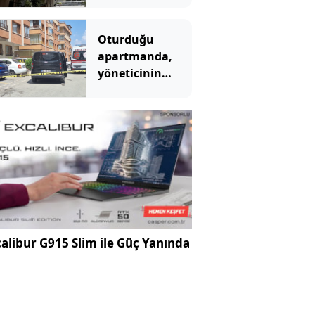
yaşındaki çocuk
öldü!
Oturduğu
apartmanda,
yöneticinin
yardımcısını
öldürdü
alibur G915 Slim ile Güç Yanında