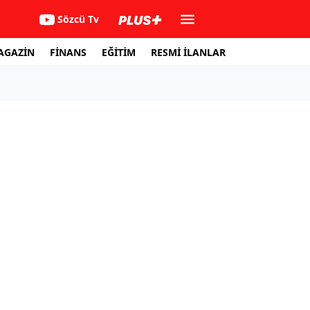
Sözcü Tv
AGAZİN
FİNANS
EĞİTİM
RESMİ İLANLAR