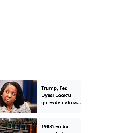
aynı mesajı
verdi
Trump, Fed
Üyesi Cook’u
görevden alma
girişimini
yeniden başlattı
1983'ten bu