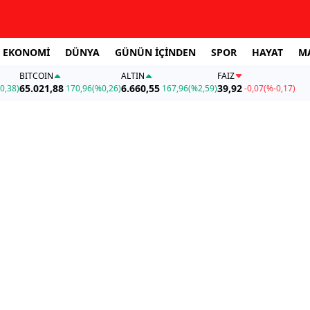
EKONOMİ
DÜNYA
GÜNÜN İÇİNDEN
SPOR
HAYAT
M
BITCOIN
ALTIN
FAİZ
65.021,88
6.660,55
39,92
0,38)
170,96
(%0,26)
167,96
(%2,59)
-0,07
(%-0,17)