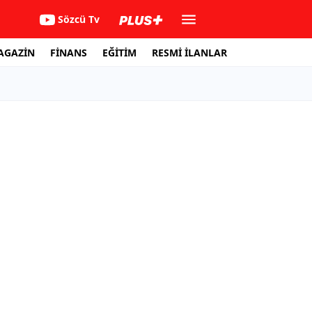
Sözcü Tv
AGAZİN
FİNANS
EĞİTİM
RESMİ İLANLAR