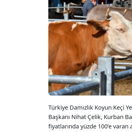
Ocak a
yetişeme
kurbana
olanlar 
Türkiye
Damızlık Koyun Keçi Yet
Başkanı Nihat Çelik, Kurban B
fiyatlarında yüzde 100’e varan