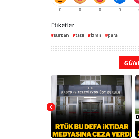
Etiketler
kurban
tatil
İzmir
para
GÜN