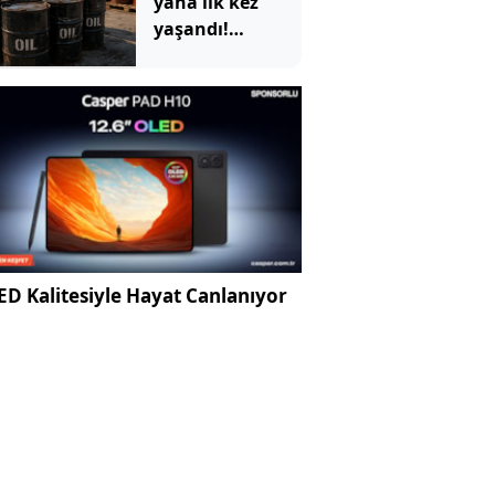
yana ilk kez
yaşandı!
ABD'nin devasa
depoları hızla
eriyor
D Kalitesiyle Hayat Canlanıyor