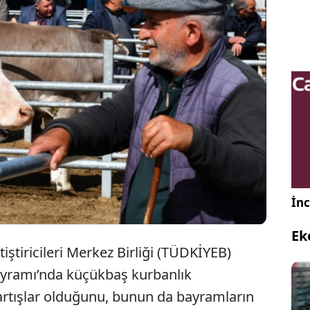
yından sonra doğan kuzular kurbana
yince fiyatlar yükseldi. Yoksulluk arttığı için
 talepte büyük düşüş bekleniyor. Durumu iyi
ise tatile çıkacak.
İnc
Ek
iştiricileri Merkez Birliği (TÜDKİYEB)
ayramı’nda küçükbaş kurbanlık
 artışlar olduğunu, bunun da bayramların