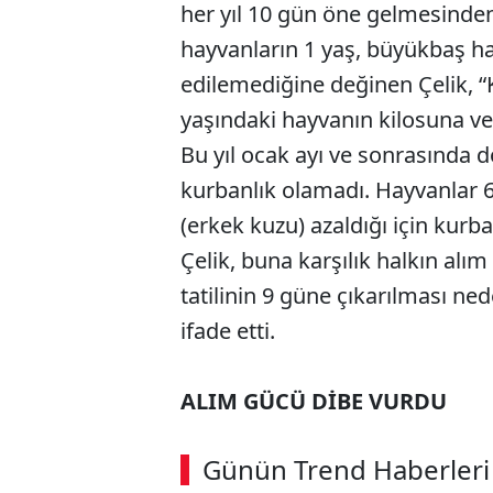
her yıl 10 gün öne gelmesinde
hayvanların 1 yaş, büyükbaş h
edilemediğine değinen Çelik, 
yaşındaki hayvanın kilosuna ve
Bu yıl ocak ayı ve sonrasında 
kurbanlık olamadı. Hayvanlar 6
(erkek kuzu) azaldığı için kurba
Çelik, buna karşılık halkın al
tatilinin 9 güne çıkarılması ne
ifade etti.
ALIM GÜCÜ DİBE VURDU
ABERİ OKU
➜
Günün Trend Haberleri
00:02
/ 08:06