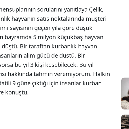
nsuplarının sorularını yanıtlaya Çelik,
Sesi Aç
nlık hayvanın satış noktalarında müşteri
simi sayısının geçen yıla göre düşük
eçen bayramda 5 milyon küçükbaş hayvan
a düştü. Bir taraftan kurbanlık hayvan
nsanların alım gücü de düştü. Bir
rsa bu yıl 3 kişi kesebilecek. Bu yıl
yısı hakkında tahmin veremiyorum. Halkın
tili 9 güne çıktığı için insanlar kurban
ye konuştu.