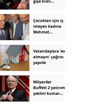
gişe kralı
Örümcek Adam
rekoru yıktı
geçti
Çocukları için iş
isteyen kadına
Mehmet
Şimşek'ten
Kürtçe cevap
Vatandaşlara 'ev
almayın' çağrısı
yapıldı
Milyarder
Buffett 2 yatırım
şeklini kumara
benzetti ve tüm
yatırımcılara