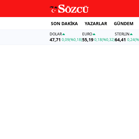
SON DAKİKA
YAZARLAR
GÜNDEM
DOLAR
EURO
STERLIN
47,71
55,19
64,41
0,09
(%0,18)
0,18
(%0,32)
0,24
(%