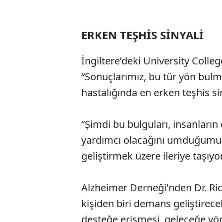
ERKEN TEŞHİS SİNYALİ
İngiltere’deki University Coll
“Sonuçlarımız, bu tür yön bulm
hastalığında en erken teşhis si
“Şimdi bu bulguları, insanları
yardımcı olacağını umduğumuz b
geliştirmek üzere ileriye taşıyo
Alzheimer Derneği'nden Dr. Ri
kişiden biri demans geliştirece
desteğe erişmesi, geleceğe yön