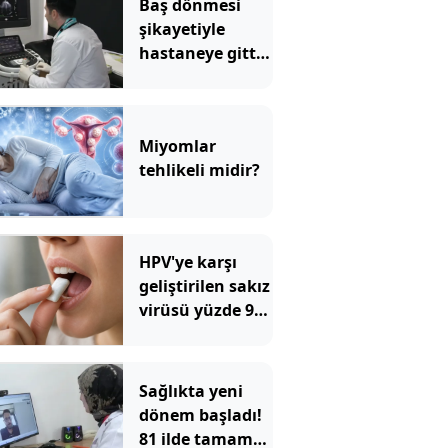
Baş dönmesi
şikayetiyle
hastaneye gitti:
Literatüre geçti!
Türkiye'de ilk
Miyomlar
tehlikeli midir?
HPV'ye karşı
geliştirilen sakız
virüsü yüzde 93
azalttı
Sağlıkta yeni
dönem başladı!
81 ilde tamamen