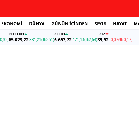
EKONOMİ
DÜNYA
GÜNÜN İÇİNDEN
SPOR
HAYAT
M
BITCOIN
ALTIN
FAİZ
65.023,22
6.663,72
39,92
0,32)
331,21
(%0,51)
171,14
(%2,64)
-0,07
(%-0,17)