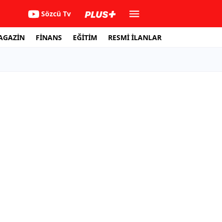
Sözcü Tv
AGAZİN
FİNANS
EĞİTİM
RESMİ İLANLAR