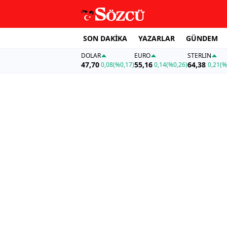
SON DAKİKA
YAZARLAR
GÜNDEM
DOLAR
EURO
STERLIN
47,70
55,16
64,38
0,08
(%0,17)
0,14
(%0,26)
0,21
(%