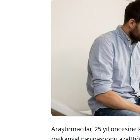
Yapı
duy
önce
Araştırmacılar, 25 yıl öncesine
mekansal navigasyonu azalttığı 