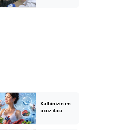
ücretsiz
Kalbinizin en
ucuz ilacı