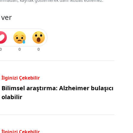
 alınmadan, kaynak gösterilerek dahi iktibas edilemez.
 ver
İlginizi Çekebilir
Bilimsel araştırma: Alzheimer bulaşıcı
olabilir
İlginizi Çekebilir