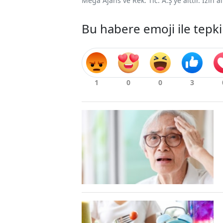
Mega Ajans ve Rek. Tic. A.Ş'ye aittir. İzin
Bu habere emoji ile tepki