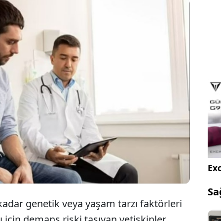
lan bir araştırmaya göre, orta yaşta yön
gunuzu kaybetmek, semptomlar başlamadan yıllar
 Alzheimer hastalığının bir uyarısı olabilir.
Exc
Sa
 kadar genetik veya yaşam tarzı faktörleri
için demans riski taşıyan yetişkinler