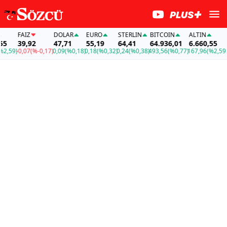
FAİZ
DOLAR
EURO
STERLIN
BITCOIN
ALTIN
FAİ
39,92
47,71
55,19
64,41
64.936,01
6.660,55
39,
9)
-0,07
(%-0,17)
0,09
(%0,18)
0,18
(%0,32)
0,24
(%0,38)
493,56
(%0,77)
167,96
(%2,59)
-0,0