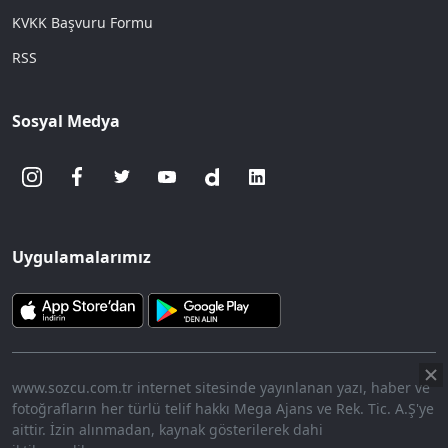
KVKK Başvuru Formu
RSS
Sosyal Medya
Uygulamalarımız
www.sozcu.com.tr internet sitesinde yayınlanan yazı, haber ve
fotoğrafların her türlü telif hakkı Mega Ajans ve Rek. Tic. A.Ş'ye
aittir. İzin alınmadan, kaynak gösterilerek dahi