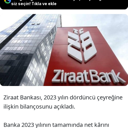
siz seçin! Tıkla ve ekle
Ziraat Bankası 2023'ün tamamında
89,9 milyar TL kâr açıkladı. Buna göre
bankanın kârı yıllık bazda yüzde 119
arttı.
Ziraat Bankası, 2023 yılın dördüncü çeyreğine
ilişkin bilançosunu açıkladı.
Banka 2023 yılının tamamında net kârını