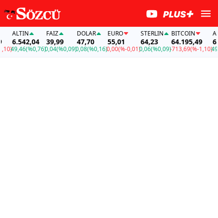
ALTIN
FAİZ
DOLAR
EURO
STERLIN
BITCOIN
ALTIN
6.542,04
39,99
47,70
55,01
64,23
64.195,49
6.542
49,46
(%0,76)
0,04
(%0,09)
0,08
(%0,16)
0,00
(%-0,01)
0,06
(%0,09)
-713,69
(%-1,10)
49,46
(