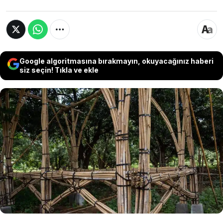
Google algoritmasına bırakmayın, okuyacağınız haberi
siz seçin! Tıkla ve ekle
Myanmar’da geçen yıl meydana gelen 7,7
büyüklüğündeki deprem ülkede beton
binalara olan düşünceyi yerle bir etti.
Depremde hasar almayan bambu evler ise
yeni favori oldu.