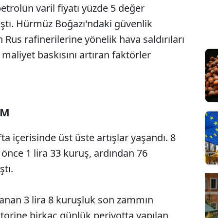
trolün varil fiyatı yüzde 5 değer
aştı. Hürmüz Boğazı'ndaki güvenlik
n Rus rafinerilerine yönelik hava saldırıları
maliyet baskısını artıran faktörler
AM
ta içerisinde üst üste artışlar yaşandı. 8
 önce 1 lira 33 kuruş, ardından 76
ştı.
nan 3 lira 8 kuruşluk son zammın
rine birkaç günlük periyotta yapılan