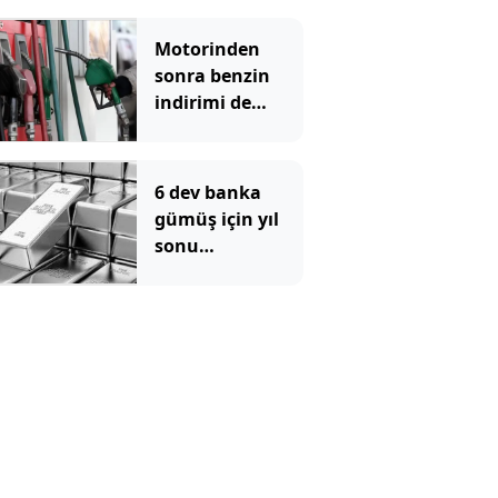
Motorinden
sonra benzin
indirimi de
pompadan önce
uçtu
6 dev banka
gümüş için yıl
sonu
beklentilerini
açıkladı