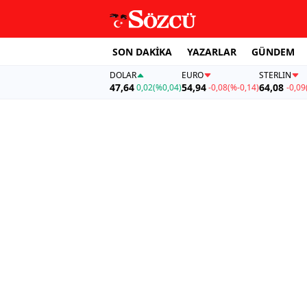
SON DAKİKA
YAZARLAR
GÜNDEM
DOLAR
EURO
STERLIN
47,64
54,94
64,08
0,02
(%0,04)
-0,08
(%-0,14)
-0,09