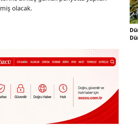
çmiş olacak.
Dün
Dü