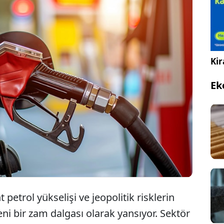
Kir
larda tekrar tırmanan gerilim akaryakıt fiyatlarını
edi. Sektör kaynaklarından edinilen bilgiye göre,
Ek
una 10 Temmuz Cuma gününden itibaren geçerli
 lira 8 kuruşluk zam yapılması öngörülüyor.
 petrol yükselişi ve jeopolitik risklerin
eni bir zam dalgası olarak yansıyor. Sektör