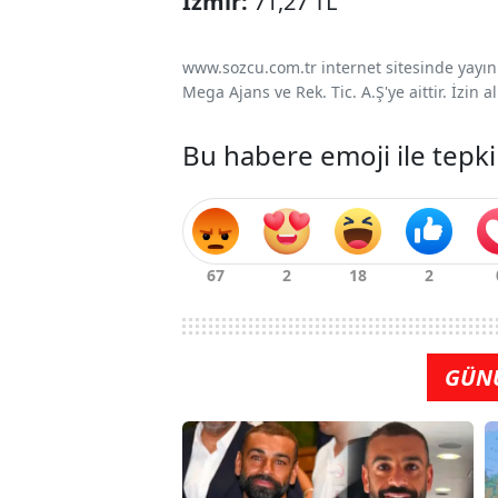
İzmir:
71,27 TL
www.sozcu.com.tr internet sitesinde yayınla
Mega Ajans ve Rek. Tic. A.Ş'ye aittir. İzin
Bu habere emoji ile tepki
GÜN