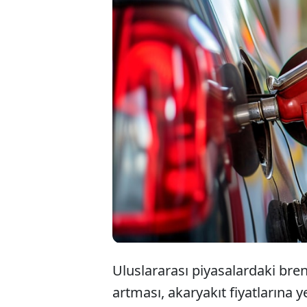
Küresel piyasa
yeniden tetikl
motorin grub
olmak üzere 3
Uluslararası piyasalardaki brent
artması, akaryakıt fiyatlarına y