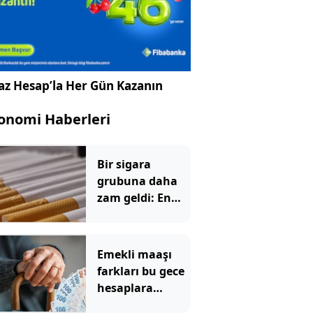
az Hesap’la Her Gün Kazanın
onomi Haberleri
Bir sigara
grubuna daha
zam geldi: En
yüksek fiyat 130
TL oldu
Emekli maaşı
farkları bu gece
hesaplara
yatıyor