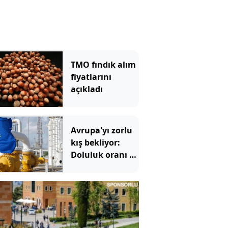
TMO fındık alım
fiyatlarını
açıkladı
Avrupa'yı zorlu
kış bekliyor:
Doluluk oranı 15
yılın en
düşüğünde