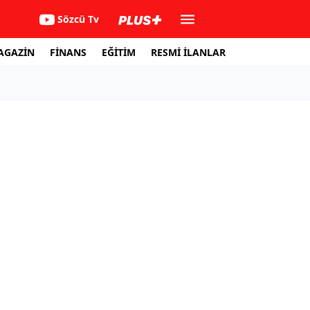
Sözcü Tv
AGAZİN
FİNANS
EĞİTİM
RESMİ İLANLAR