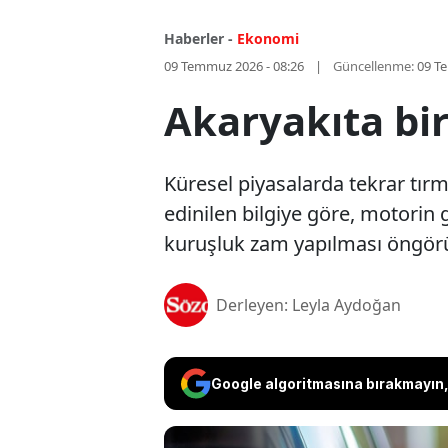
Haberler -
Ekonomi
09 Temmuz 2026 - 08:26
Güncellenme:
09 T
Akaryakıta bi
Küresel piyasalarda tekrar tırm
edinilen bilgiye göre, motori
kuruşluk zam yapılması öngörü
Derleyen: Leyla Aydoğan
Google algoritmasına bırakmayın, 