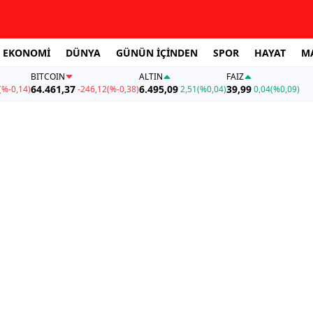
EKONOMİ
DÜNYA
GÜNÜN İÇİNDEN
SPOR
HAYAT
M
BITCOIN
ALTIN
FAİZ
64.461,37
6.495,09
39,99
(%-0,14)
-246,12
(%-0,38)
2,51
(%0,04)
0,04
(%0,09)