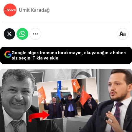
Ümit Karadağ
Google algoritmasına bırakmayın, okuyacağınız haberi
siz seçin! Tıkla ve ekle
AKP Gaziantep Milletvekili Ali Şahin, dünürü
Antalya SGK İl Müdürü Mehmet Tanrıöver ile
damadı Avukat Mehmet Rıdvan Tanrıöver
rüşvetten gözaltına alındıktan sonra dikkat çeken
bir mesaj paylaştı. AKP'li Şahin, 'Osmanlı
Apartmanı' önünde elinde AKP bayraklarını
tuttuğu bir fotoğrafı paylaşarak "Bize Allah yeter"
notunu düştü.