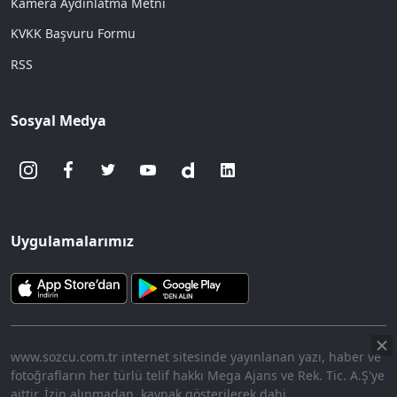
Kamera Aydınlatma Metni
KVKK Başvuru Formu
RSS
Sosyal Medya
Uygulamalarımız
www.sozcu.com.tr internet sitesinde yayınlanan yazı, haber ve
fotoğrafların her türlü telif hakkı Mega Ajans ve Rek. Tic. A.Ş'ye
aittir. İzin alınmadan, kaynak gösterilerek dahi