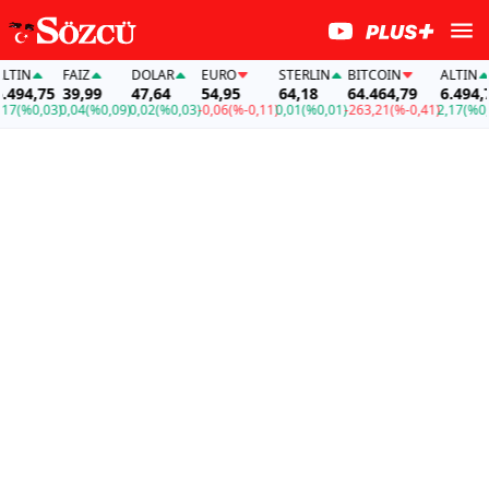
N
FAİZ
DOLAR
EURO
STERLIN
BITCOIN
ALTIN
4,75
39,99
47,64
54,95
64,18
64.464,79
6.494,75
%0,03)
0,04
(%0,09)
0,02
(%0,03)
-0,06
(%-0,11)
0,01
(%0,01)
-263,21
(%-0,41)
2,17
(%0,03)
0