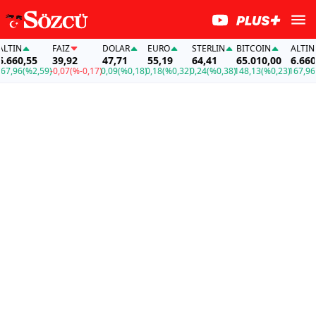
TIN
FAİZ
DOLAR
EURO
STERLIN
BITCOIN
ALTIN
660,55
39,92
47,71
55,19
64,41
65.010,00
6.660,5
,96
(%2,59)
-0,07
(%-0,17)
0,09
(%0,18)
0,18
(%0,32)
0,24
(%0,38)
148,13
(%0,23)
167,96
(%