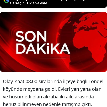
siz seçin! Tıkla ve ekle
Sivas'ın Yıldızeli ilçesinde, husumetli iki
akraba aile arasında çıkan kavgada 1
kişi öldü, 2'si kadın, 3 kişi yaralandı.
Olay, saat 08.00 sıralarında ilçeye bağlı Töngel
köyünde meydana geldi. Evleri yan yana olan
ve husumetli olan akraba iki aile arasında
henüz bilinmeyen nedenle tartışma çıktı.