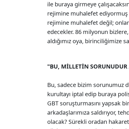
ile buraya girmeye çalışacaksı
rejimine muhalefet ediyormuş 
rejimine muhalefet değil; onlar
edecekler. 86 milyonun bizlere,
aldığımız oya, birinciliğimize s
"BU, MİLLETİN SORUNUDUR 
Bu, sadece bizim sorunumuz deği
kurultayı iptal edip buraya poli
GBT soruşturmasını yapsak birç
arkadaşlarımıza saldırıyor, tehd
olacak? Sürekli oradan hakaretler