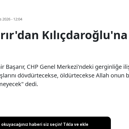
s 2026 - 12:04
rır'dan Kılıçdaroğlu'na
 Başarır, CHP Genel Merkezi'ndeki gerginliğe ilişk
rını dövdürtecekse, öldürtecekse Allah onun bel
meyecek" dedi.
okuyacağınız haberi siz seçin! Tıkla ve ekle