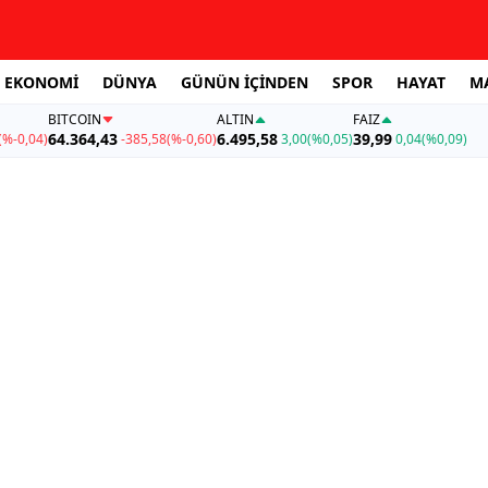
EKONOMİ
DÜNYA
GÜNÜN İÇİNDEN
SPOR
HAYAT
M
BITCOIN
ALTIN
FAİZ
64.364,43
6.495,58
39,99
(%-0,04)
-385,58
(%-0,60)
3,00
(%0,05)
0,04
(%0,09)