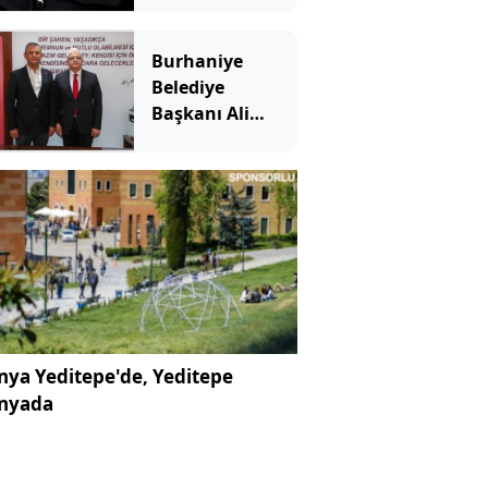
Burhaniye
Belediye
Başkanı Ali
Kemal Deveciler
Yeni Parti'ye
katıldı
ya Yeditepe'de, Yeditepe
nyada