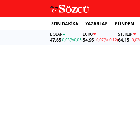
SON DAKİKA
YAZARLAR
GÜNDEM
DOLAR
EURO
STERLIN
47,65
54,95
64,15
0,03
(%0,05)
-0,07
(%-0,12)
-0,02