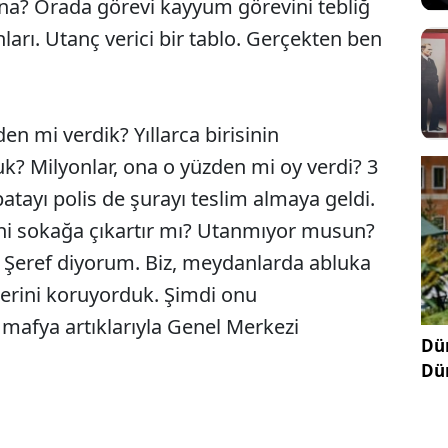
ına? Orada görevi kayyum görevini tebliğ
nları. Utanç verici bir tablo. Gerçekten ben
en mi verdik? Yıllarca birisinin
? Milyonlar, ona o yüzden mi oy verdi? 3
atayı polis de şurayı teslim almaya geldi.
Seni sokağa çıkartır mı? Utanmıyor musun?
. Şeref diyorum. Biz, meydanlarda abluka
lerini koruyorduk. Şimdi onu
 mafya artıklarıyla Genel Merkezi
Dün
Dü