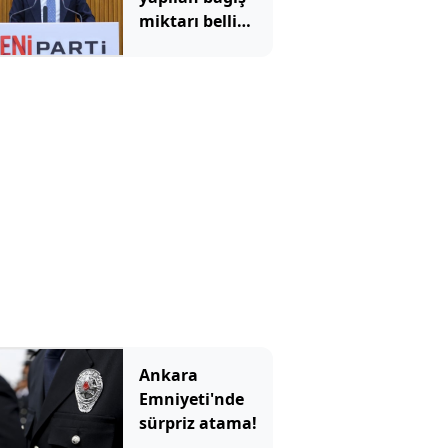
miktarı belli
oldu
Ankara
Emniyeti'nde
sürpriz atama!