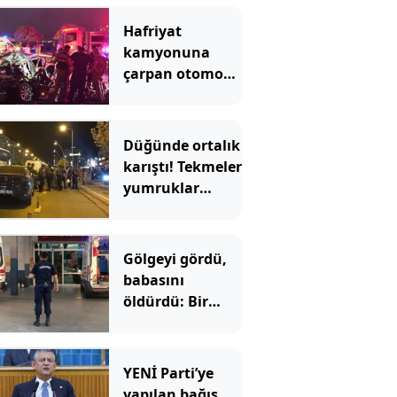
Hafriyat
kamyonuna
çarpan otomobil
hurdaya döndü
Düğünde ortalık
karıştı! Tekmeler
yumruklar
havada uçuştu
Gölgeyi gördü,
babasını
öldürdü: Bir
anlık hata
faciaya dönüştü
YENİ Parti’ye
yapılan bağış