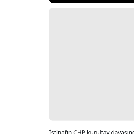
İstinafın CHP kurultay davasın