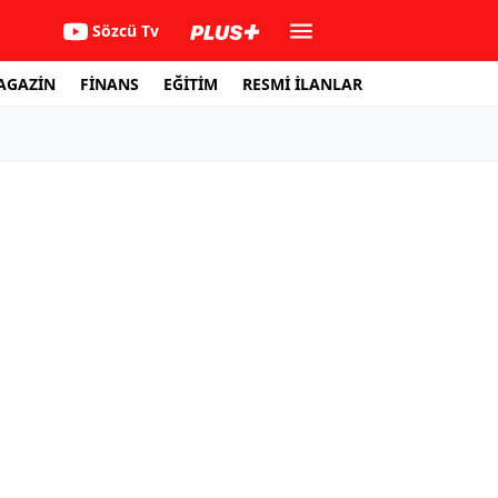
Sözcü Tv
AGAZİN
FİNANS
EĞİTİM
RESMİ İLANLAR