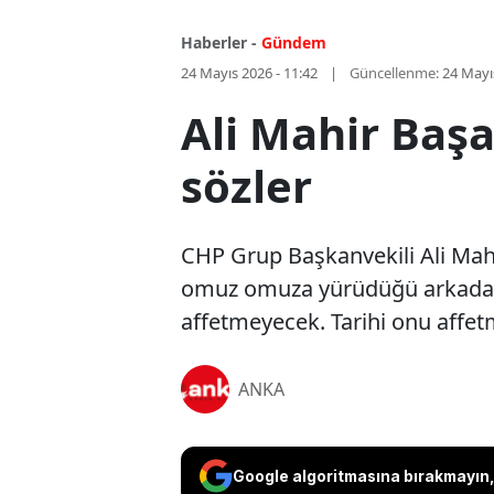
Haberler -
Gündem
24 Mayıs 2026 - 11:42
Güncellenme:
24 Mayı
Ali Mahir Başa
sözler
CHP Grup Başkanvekili Ali Mahir
omuz omuza yürüdüğü arkadaşla
affetmeyecek. Tarihi onu affet
ANKA
Google algoritmasına bırakmayın, 