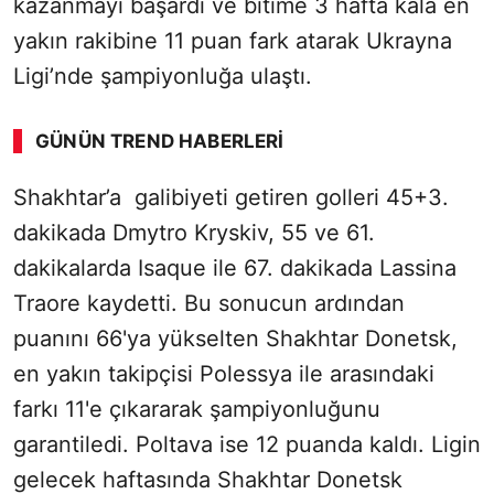
kazanmayı başardı ve bitime 3 hafta kala en
yakın rakibine 11 puan fark atarak Ukrayna
Ligi’nde şampiyonluğa ulaştı.
GÜNÜN TREND HABERLERI
00:01
/ 09:08
Shakhtar’a galibiyeti getiren golleri 45+3.
Sesi Aç
dakikada Dmytro Kryskiv, 55 ve 61.
dakikalarda Isaque ile 67. dakikada Lassina
Traore kaydetti. Bu sonucun ardından
puanını 66'ya yükselten Shakhtar Donetsk,
en yakın takipçisi Polessya ile arasındaki
farkı 11'e çıkararak şampiyonluğunu
garantiledi. Poltava ise 12 puanda kaldı. Ligin
gelecek haftasında Shakhtar Donetsk