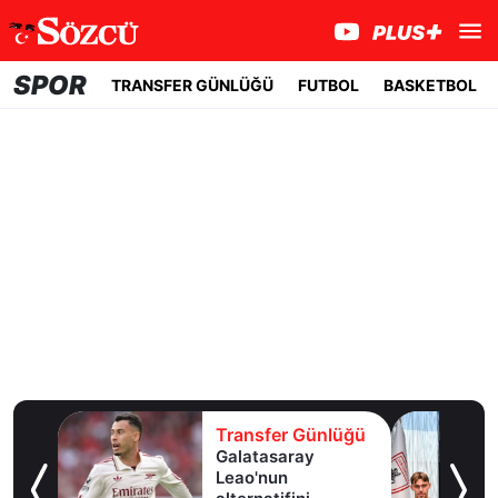
SPOR
TRANSFER GÜNLÜĞÜ
FUTBOL
BASKETBOL
lüğü
Transfer Günlüğü
ldız
Galatasaray
lık
Leao'nun