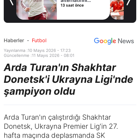
ladı
alternatifini
13 saat önce
Arsenal'de buldu
Haberler
-
Futbol
Yayınlanma :
10 Mayıs 2026 - 17:23
Güncellenme :
11 Mayıs 2026 - 08:01
Arda Turan'ın Shakhtar
Donetsk'i Ukrayna Ligi'nde
şampiyon oldu
Arda Turan'ın çalıştırdığı Shakhtar
Donetsk, Ukrayna Premier Lig'in 27.
hafta maçında deplasmanda SK