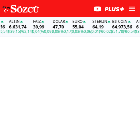
ALTIN
FAİZ
DOLAR
EURO
STERLIN
BITCOIN
ALTI
6.631,74
39,99
47,70
55,04
64,19
64.973,56
6.6
54)
139,15
(%2,14)
0,04
(%0,09)
0,08
(%0,17)
0,03
(%0,06)
0,01
(%0,02)
351,78
(%0,54)
139,