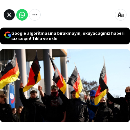
Google algoritmasına bırakmayın, okuyacağınız haberi
siz seçin! Tıkla ve ekle
Almanya iç istihbaratının aşırılık yanlısı ilan ettiği
AfD, karara karşı dava açtı. 1100 sayfalık gizli
rapordan sonra iç istihbarat örgütü tarafından
izlemeye alınan partiye Beyaz Saray ve
Kremlin'den destek geldi. Yeni hükümet ise
AfD’yi tamamen yasaklama seçeneğini masaya
koydu.