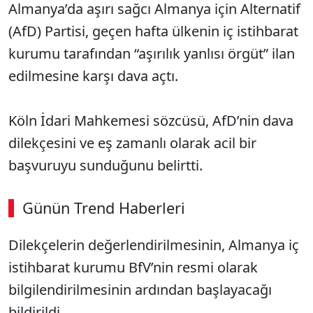
Almanya’da aşırı sağcı Almanya için Alternatif
(AfD) Partisi, geçen hafta ülkenin iç istihbarat
kurumu tarafından “aşırılık yanlısı örgüt” ilan
edilmesine karşı dava açtı.
Köln İdari Mahkemesi sözcüsü, AfD’nin dava
dilekçesini ve eş zamanlı olarak acil bir
başvuruyu sunduğunu belirtti.
Günün Trend Haberleri
00:02
/ 02:14
Dilekçelerin değerlendirilmesinin, Almanya iç
Sesi Aç
istihbarat kurumu BfV’nin resmi olarak
bilgilendirilmesinin ardından başlayacağı
bildirildi.