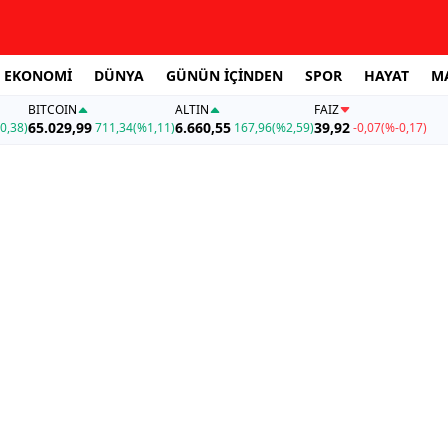
EKONOMİ
DÜNYA
GÜNÜN İÇİNDEN
SPOR
HAYAT
M
BITCOIN
ALTIN
FAİZ
65.029,99
6.660,55
39,92
0,38)
711,34
(%1,11)
167,96
(%2,59)
-0,07
(%-0,17)