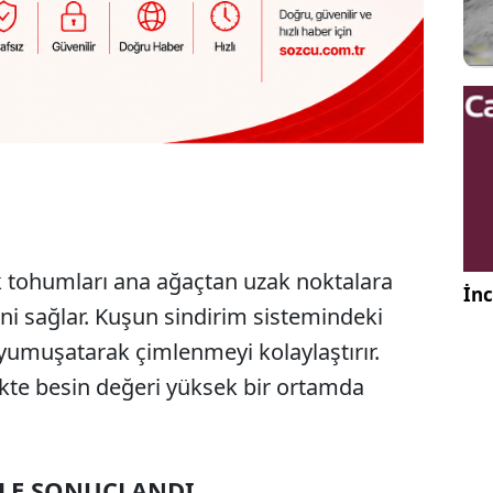
ük tohumları ana ağaçtan uzak noktalara
İnc
i sağlar. Kuşun sindirim sistemindeki
 yumuşatarak çimlenmeyi kolaylaştırır.
likte besin değeri yüksek bir ortamda
MLE SONUÇLANDI