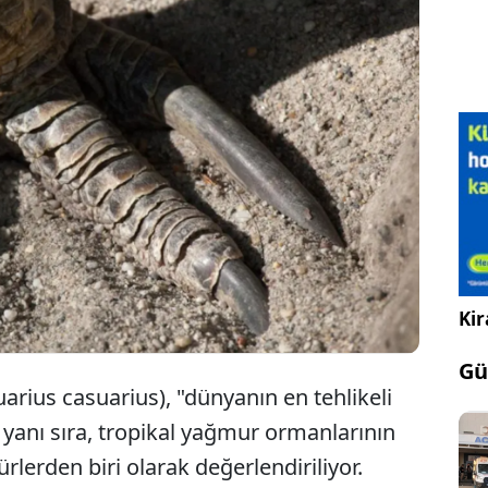
n en tehlikeli kuşu" olarak tanımlanan Güney
 Casuarius, 10 santimetreyi bulan hançer benzeri
i ve tek bir tekmeyle ölümcül darbe vurabilme
le biliniyor.
Kir
Gü
arius casuarius), "dünyanın en tehlikeli
 yanı sıra, tropikal yağmur ormanlarının
türlerden biri olarak değerlendiriliyor.