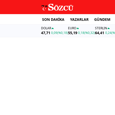
SON DAKİKA
YAZARLAR
GÜNDEM
DOLAR
EURO
STERLIN
47,71
55,19
64,41
0,09
(%0,18)
0,18
(%0,32)
0,24
(%