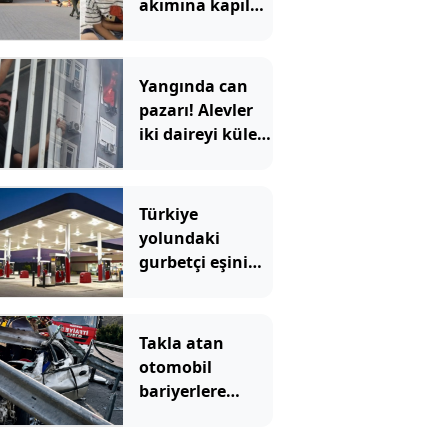
akımına kapılan
4 yaşındaki
çocuk öldü
Yangında can
pazarı! Alevler
iki daireyi küle
çevirdi; mahsur
kalan aile
kurtarıldı
Türkiye
yolundaki
gurbetçi eşini
benzinlikte
unuttu! 6 saat
sonra yeniden
Takla atan
buluştular
otomobil
bariyerlere
daldı; 1 ölü, 1
ağır yaralı