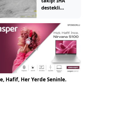
takip! İHA
destekli
operasyonda
kilolarca
uyuşturucu ele
geçirildi
e, Hafif, Her Yerde Seninle.