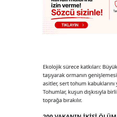
Ekolojik sürece katkıları: Büy
taşıyarak ormanın genişlemesin
asitler, sert tohum kabuklarını
Tohumlar, kuşun dışkısıyla bir
toprağa bırakılır.
200 VAKANIN İKİSİ ÖLÜ