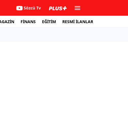
Sözcü Tv
AGAZİN
FİNANS
EĞİTİM
RESMİ İLANLAR