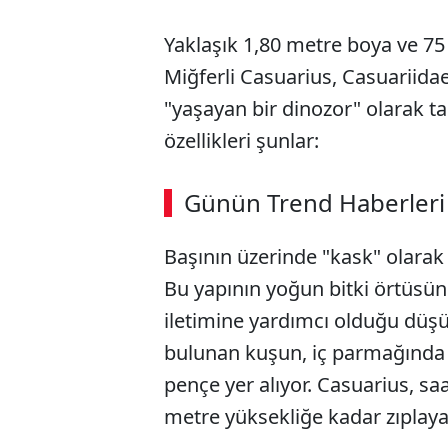
Yaklaşık 1,80 metre boya ve 75
Miğferli Casuarius, Casuariidae 
"yaşayan bir dinozor" olarak ta
özellikleri şunlar:
ABERİ OKU
➜
Günün Trend Haberleri
00:02
/ 08:15
Başının üzerinde "kask" olarak 
Bu yapının yoğun bitki örtüsünd
iletimine yardımcı olduğu düş
bulunan kuşun, iç parmağında 
pençe yer alıyor. Casuarius, sa
metre yüksekliğe kadar zıplayab