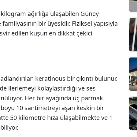
 kilogram ağırlığa ulaşabilen Güney
familyasının bir üyesidir. Fiziksel yapısıyla
svir edilen kuşun en dikkat çekici
adlandırılan keratinous bir çıkıntı bulunur.
Sesi Aç
e ilerlemeyi kolaylaştırdığı ve ses
ünülüyor. Her bir ayağında üç parmak
boyu 10 santimetreyi aşan keskin bir
atte 50 kilometre hıza ulaşabilmekte ve 1
iliyor.