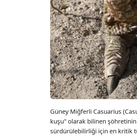
"Dünyanı
Miğferli
pençeler
yeteneğiy
Güney Miğferli Casuarius (Casu
kuşu" olarak bilinen şöhretinin
sürdürülebilirliği için en kritik 